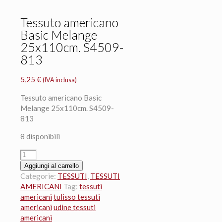
Tessuto americano
Basic Melange
25x110cm. S4509-
813
5,25
€
(IVA inclusa)
Tessuto americano Basic
Melange 25x110cm. S4509-
813
8 disponibili
Tessuto
americano
Aggiungi al carrello
Basic
Categorie:
TESSUTI
,
TESSUTI
Melange
AMERICANI
Tag:
tessuti
25x110cm.
americani
tulisso tessuti
S4509-
americani
udine tessuti
813
americani