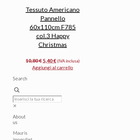
Tessuto Americano
Pannello
60x110cm F785
col.3 Happy
Christmas
Il
Il
10,80
€
5,40
€
(IVA inclusa)
prezzo
prezzo
Aggiungi al carrello
originale
attuale
Search
era:
è:
10,80 €.
5,40 €.
✕
About
us
Mauris
imperdiet,