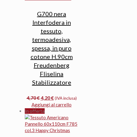
G700 nera
Interfodera in
tessuto,
termoadesiva,
spessa, in puro
cotone H.90cm
Freudenberg
Fliselina
Stabilizzatore
Il
Il
4,70
€
4,20
€
(IVA inclusa)
prezzo
prezzo
Aggiungi al carrello
originale
attuale
In offerta
era:
è:
4,70 €.
4,20 €.