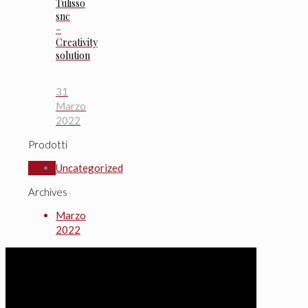
Tulisso
snc
–
Creativity
solution
31
Marzo
2022
Prodotti
Uncategorized
Archives
Marzo
2022