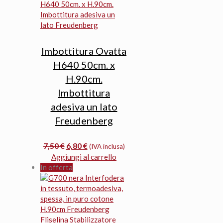
Imbottitura Ovatta
H640 50cm. x
H.90cm.
Imbottitura
adesiva un lato
Freudenberg
Il
Il
7,50
€
6,80
€
(IVA inclusa)
prezzo
prezzo
Aggiungi al carrello
originale
attuale
In offerta
era:
è:
7,50 €.
6,80 €.