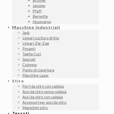
Brother
Janome
Pfaff
Bernette
Husqvarna
Macchine Industriali
Jack
Lineari cucitura dritta
Lineari Zig-Zag
Pesanti
Taglia Cuci
Speciali
Colonna
Punto di copertura
Macchine Laser
Stiro
Ferri da stiro con caldaia
Assi da stiro senza caldaia
Assi da stiro con caldaia
Accessori per assi da stiro
Manichini stiro
Tessuti