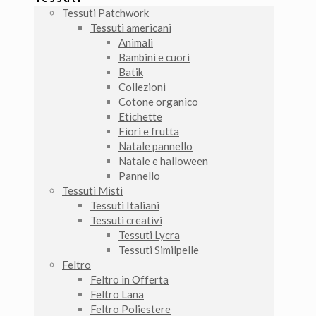
Tessuti Patchwork
Tessuti americani
Animali
Bambini e cuori
Batik
Collezioni
Cotone organico
Etichette
Fiori e frutta
Natale pannello
Natale e halloween
Pannello
Tessuti Misti
Tessuti Italiani
Tessuti creativi
Tessuti Lycra
Tessuti Similpelle
Feltro
Feltro in Offerta
Feltro Lana
Feltro Poliestere