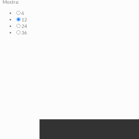
Mostra:
6
12
24
36