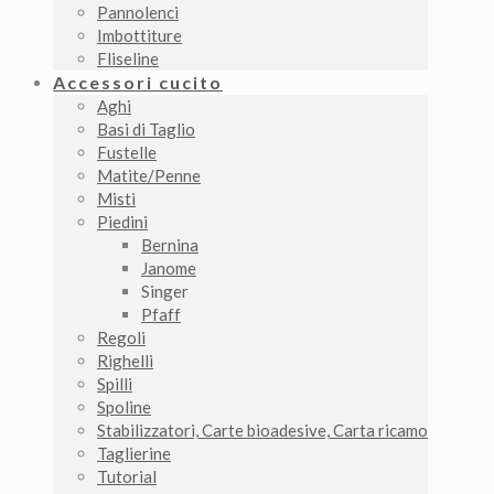
Pannolenci
Imbottiture
Fliseline
Accessori cucito
Aghi
Basi di Taglio
Fustelle
Matite/Penne
Misti
Piedini
Bernina
Janome
Singer
Pfaff
Regoli
Righelli
Spilli
Spoline
Stabilizzatori, Carte bioadesive, Carta ricamo
Taglierine
Tutorial