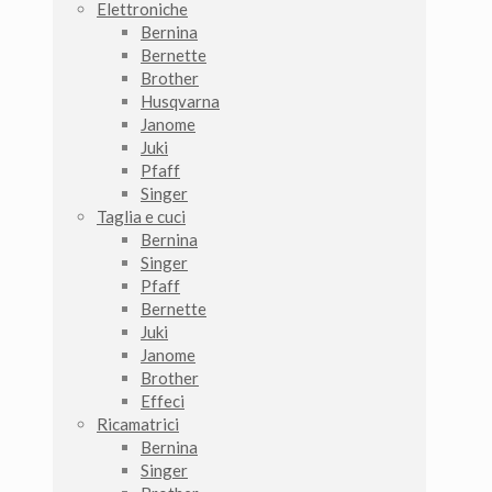
Elettroniche
Bernina
Bernette
Brother
Husqvarna
Janome
Juki
Pfaff
Singer
Taglia e cuci
Bernina
Singer
Pfaff
Bernette
Juki
Janome
Brother
Effeci
Ricamatrici
Bernina
Singer