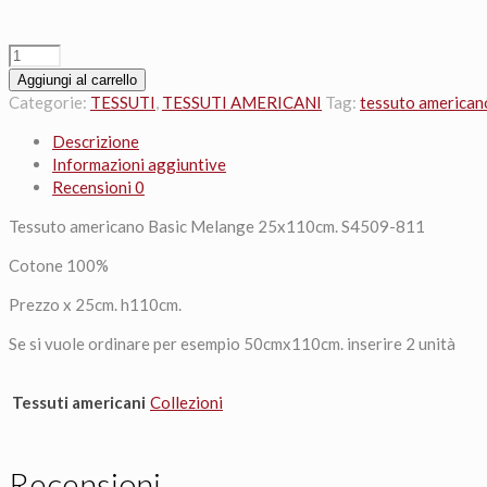
Tessuto
americano
Aggiungi al carrello
Basic
Categorie:
TESSUTI
,
TESSUTI AMERICANI
Tag:
tessuto american
Melange
Descrizione
25x110cm.
Informazioni aggiuntive
S4509-
Recensioni
0
811
quantità
Tessuto americano Basic Melange 25x110cm. S4509-811
Cotone 100%
Prezzo x 25cm. h110cm.
Se si vuole ordinare per esempio 50cmx110cm. inserire 2 unità
Tessuti americani
Collezioni
Recensioni