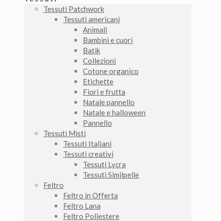
Tessuti Patchwork
Tessuti americani
Animali
Bambini e cuori
Batik
Collezioni
Cotone organico
Etichette
Fiori e frutta
Natale pannello
Natale e halloween
Pannello
Tessuti Misti
Tessuti Italiani
Tessuti creativi
Tessuti Lycra
Tessuti Similpelle
Feltro
Feltro in Offerta
Feltro Lana
Feltro Poliestere