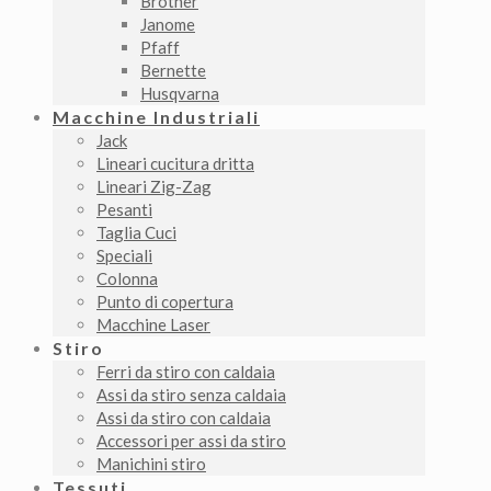
Brother
Janome
Pfaff
Bernette
Husqvarna
Macchine Industriali
Jack
Lineari cucitura dritta
Lineari Zig-Zag
Pesanti
Taglia Cuci
Speciali
Colonna
Punto di copertura
Macchine Laser
Stiro
Ferri da stiro con caldaia
Assi da stiro senza caldaia
Assi da stiro con caldaia
Accessori per assi da stiro
Manichini stiro
Tessuti