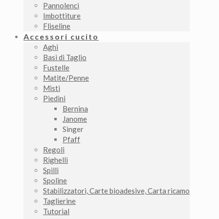
Pannolenci
Imbottiture
Fliseline
Accessori cucito
Aghi
Basi di Taglio
Fustelle
Matite/Penne
Misti
Piedini
Bernina
Janome
Singer
Pfaff
Regoli
Righelli
Spilli
Spoline
Stabilizzatori, Carte bioadesive, Carta ricamo
Taglierine
Tutorial