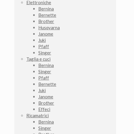
Elettroniche
Bernina
Bernette
Brother
Husqvarna
Janome
Juki
Pfaff
Singer
Taglia e cuci
Bernina
Singer
Pfaff
Bernette
Juki
Janome
Brother
Effeci
Ricamatrici
Bernina
Singer