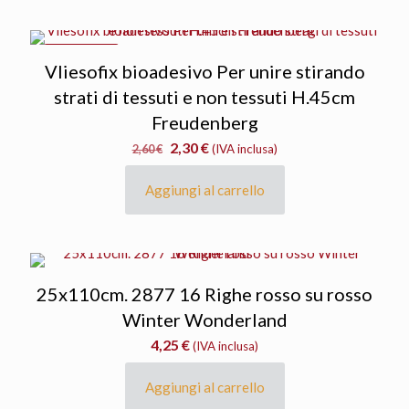
IN OFFERTA
Vliesofix bioadesivo Per unire stirando
strati di tessuti e non tessuti H.45cm
Freudenberg
Il
Il
2,30
€
2,60
€
(IVA inclusa)
prezzo
prezzo
originale
attuale
Aggiungi al carrello
era:
è:
2,60 €.
2,30 €.
25x110cm. 2877 16 Righe rosso su rosso
Winter Wonderland
4,25
€
(IVA inclusa)
Aggiungi al carrello