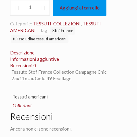
Tessuto
Aggiungi al carrello
Stof
France
Collection
Categorie:
TESSUTI
,
COLLEZIONI
,
TESSUTI
Campagne
AMERICANI
Tag:
Stof France
Chic
tulisso udine tessuti americani
25x116cm.
Cielo
Descrizione
49
Informazioni aggiuntive
Feuillage
Recensioni
0
quantità
Tessuto Stof France Collection Campagne Chic
25x116cm. Cielo 49 Feuillage
Tessuti americani
Collezioni
Recensioni
Ancora non ci sono recensioni.