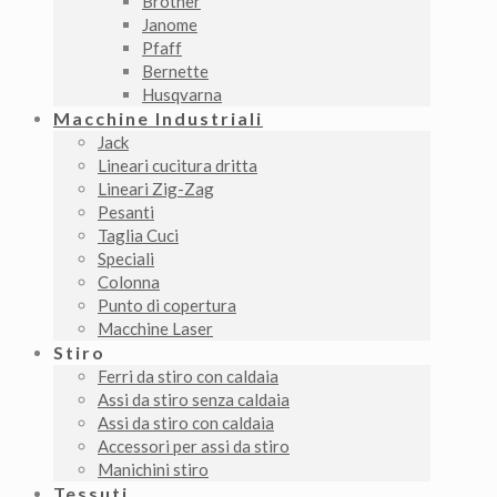
Brother
Janome
Pfaff
Bernette
Husqvarna
Macchine Industriali
Jack
Lineari cucitura dritta
Lineari Zig-Zag
Pesanti
Taglia Cuci
Speciali
Colonna
Punto di copertura
Macchine Laser
Stiro
Ferri da stiro con caldaia
Assi da stiro senza caldaia
Assi da stiro con caldaia
Accessori per assi da stiro
Manichini stiro
Tessuti