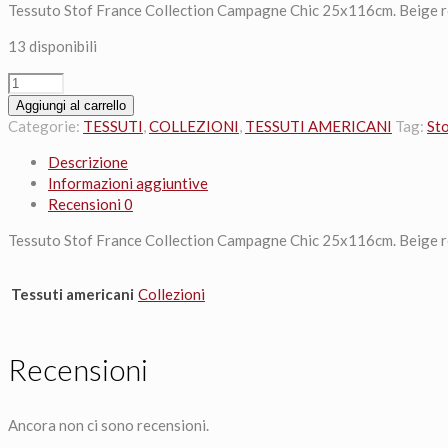
Tessuto Stof France Collection Campagne Chic 25x116cm. Beige ro
13 disponibili
Tessuto
Stof
Aggiungi al carrello
France
Categorie:
TESSUTI
,
COLLEZIONI
,
TESSUTI AMERICANI
Tag:
St
Collection
Descrizione
Campagne
Informazioni aggiuntive
Chic
Recensioni
0
25x116cm.
Beige
Tessuto Stof France Collection Campagne Chic 25x116cm. Beige ro
rosato
33
Treillis
Tessuti americani
Collezioni
quantità
Recensioni
Ancora non ci sono recensioni.