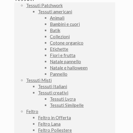
Tessuti Patchwork
Tessuti americani
Animali
Bambini e cuori
Batik
Collezioni
Cotone organico
Etichette
Fiori e frutta
Natale pannello
Natale e halloween
Pannello
Tessuti Misti
Tessuti Italiani
Tessuti creativi
Tessuti Lycra
Tessuti Similpelle
Feltro
Feltro in Offerta
Feltro Lana
Feltro Poliestere