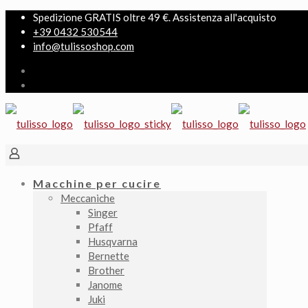
Spedizione GRATIS oltre 49 €. Assistenza all'acquisto
+39 0432 530544
info@tulissoshop.com
Macchine per cucire
Meccaniche
Singer
Pfaff
Husqvarna
Bernette
Brother
Janome
Juki