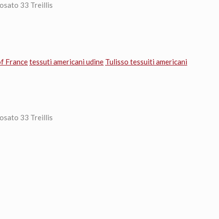
sato 33 Treillis
of France
tessuti americani udine
Tulisso tessuiti americani
sato 33 Treillis