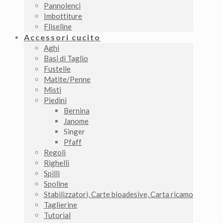
Pannolenci
Imbottiture
Fliseline
Accessori cucito
Aghi
Basi di Taglio
Fustelle
Matite/Penne
Misti
Piedini
Bernina
Janome
Singer
Pfaff
Regoli
Righelli
Spilli
Spoline
Stabilizzatori, Carte bioadesive, Carta ricamo
Taglierine
Tutorial