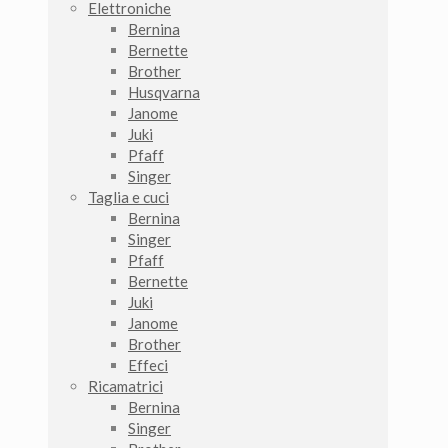
Elettroniche
Bernina
Bernette
Brother
Husqvarna
Janome
Juki
Pfaff
Singer
Taglia e cuci
Bernina
Singer
Pfaff
Bernette
Juki
Janome
Brother
Effeci
Ricamatrici
Bernina
Singer