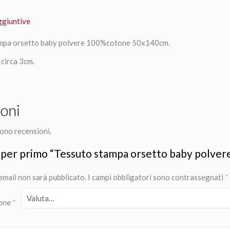
ggiuntive
mpa orsetto baby polvere 100%cotone 50x140cm.
 circa 3cm.
oni
ono recensioni.
 per primo “Tessuto stampa orsetto baby polv
 email non sarà pubblicato.
I campi obbligatori sono contrassegnati
*
ione
*