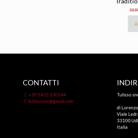
Traditi
10,8
A
CONTATTI
INDIR
+39 0432 530544
Tulisso sn
tulissosnc@gmail.com
di Lorenzo
Viale Ledr
33100 Udi
Italia