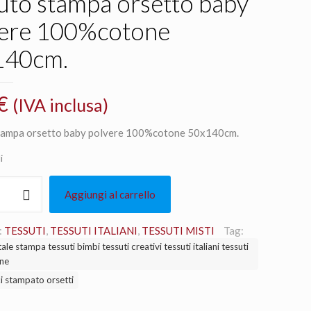
uto stampa orsetto baby
vere 100%cotone
140cm.
€
(IVA inclusa)
tampa orsetto baby polvere 100%cotone 50x140cm.
i
Aggiungi al carrello
:
TESSUTI
,
TESSUTI ITALIANI
,
TESSUTI MISTI
Tag:
ale stampa tessuti bimbi tessuti creativi tessuti italiani tessuti
ne
ine
.
i stampato orsetti