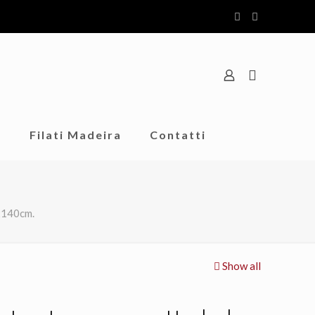
o
Filati Madeira
Contatti
x140cm.
Show all