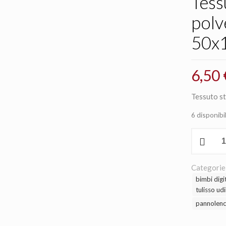
Tess
pol
50x
6,50
Tessuto s
6 disponibil
Tessuto
stampa
orsetto
baby
Categorie
polvere
bimbi digit
100%coto
tulisso ud
50x140cm
pannolenc
quantità