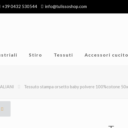
+39 0432 530544
info@tulissoshop.com
striali
Stiro
Tessuti
Accessori cucit
TALIANI
Tessuto stampa orsetto baby polvere 100%cotone 50