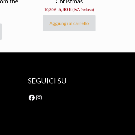
rom the
Christmas
Il
Il
5,40
€
10,80
€
(IVA inclusa)
prezzo
prezzo
)
originale
attuale
Aggiungi al carrello
era:
è:
10,80 €.
5,40 €.
SEGUICI SU
Facebook
Instagram