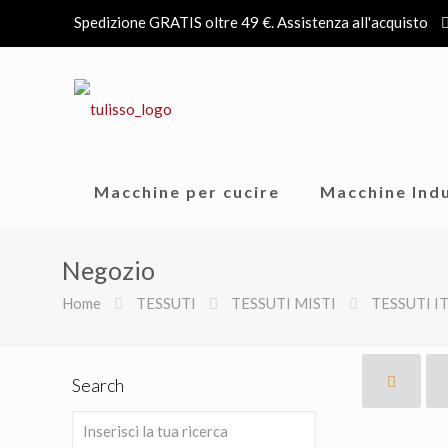
Spedizione GRATIS oltre 49 €. Assistenza all'acquisto
Macchine per cucire
Macchine Indu
Negozio
Home
TESSUTI
TESSUTI MISTI
TESSUTI I
Search