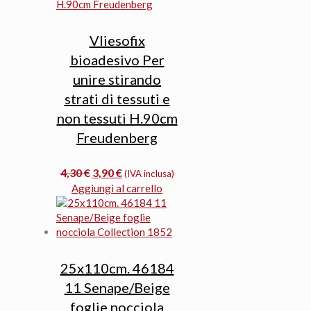
Vliesofix
bioadesivo Per
unire stirando
strati di tessuti e
non tessuti H.90cm
Freudenberg
Il
Il
4,30
€
3,90
€
(IVA inclusa)
prezzo
prezzo
Aggiungi al carrello
originale
attuale
era:
è:
4,30 €.
3,90 €.
25x110cm. 46184
11 Senape/Beige
foglie nocciola