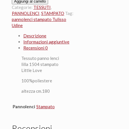
panno
Aggiungi al carrello
lenci
Categorie:
TESSUTI
,
lilla
PANNOLENCI
,
STAMPATO
Tag:
1504
pannolenci stampato Tulisso
stampato
Udine
Little
Descrizione
Love
Informazioni aggiuntive
20x180cm.
Recensioni
0
quantità
Tessuto panno lenci
lilla 1504 stampato
Little Love
100%poliestere
altezza cm.180
Pannolenci
Stampato
Recensioni