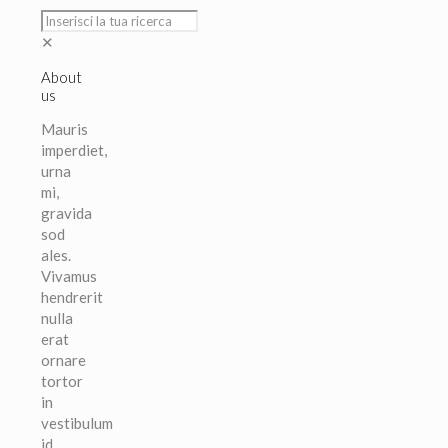
✕
About
us
Mauris
imperdiet,
urna
mi,
gravida
sod
ales.
Vivamus
hendrerit
nulla
erat
ornare
tortor
in
vestibulum
id.