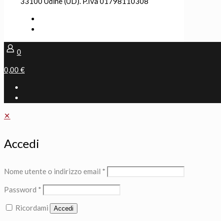
33100 Udine (UD). P.Iva 01798110308
0
0,00 €
✕
Accedi
Nome utente o indirizzo email
*
Password
*
Ricordami
Accedi