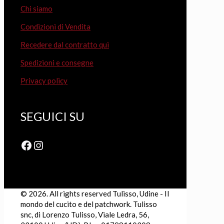
Chi siamo
Condizioni di Vendita
Recedere dal contratto qui
Spedizioni e consegne
Privacy policy
SEGUICI SU
Facebook
Instagram
© 2026. All rights reserved Tulisso, Udine - Il
mondo del cucito e del patchwork. Tulisso
snc, di Lorenzo Tulisso, Viale Ledra, 56,