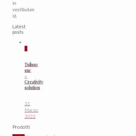
in
vestibulum
id.
Latest
posts
0
Tulisso
snc
–
Creativity
solution
31
Marzo
2022
Prodotti