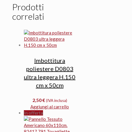
Prodotti
correlati
Imbottitura
poliestere D0803
ultra leggera H.150
cm x 50cm
2,50
€
(IVA inclusa)
Aggiungi al carrello
In offerta