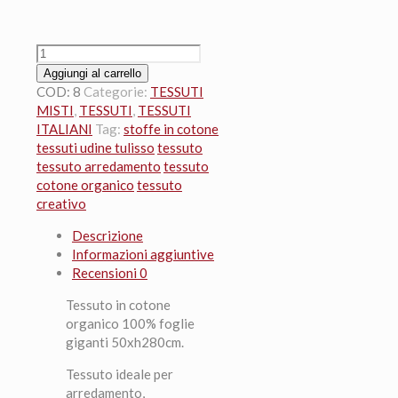
Tessuto
in
Aggiungi al carrello
cotone
COD:
8
Categorie:
TESSUTI
organico
MISTI
,
TESSUTI
,
TESSUTI
100%
ITALIANI
Tag:
stoffe in cotone
foglie
tessuti udine tulisso
tessuto
giganti
tessuto arredamento
tessuto
50xh280cm.
cotone organico
tessuto
quantità
creativo
Descrizione
Informazioni aggiuntive
Recensioni
0
Tessuto in cotone
organico 100% foglie
giganti 50xh280cm.
Tessuto ideale per
arredamento,