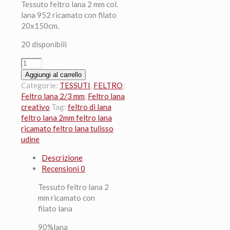
Tessuto feltro lana 2 mm col.
lana 952 ricamato con filato
20x150cm.
20 disponibili
Tessuto
feltro
Aggiungi al carrello
lana
Categorie:
TESSUTI
,
FELTRO
,
2
Feltro lana 2/3 mm
,
Feltro lana
mm
creativo
Tag:
feltro di lana
col.
feltro lana 2mm feltro lana
lana
ricamato feltro lana tulisso
952
udine
ricamato
Descrizione
con
Recensioni
0
filato
20x150cm.
Tessuto feltro lana 2
quantità
mm ricamato con
filato lana
90%lana