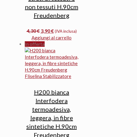
non tessuti H.90cm
Freudenberg
Il
Il
4,30
€
3,90
€
(IVA inclusa)
prezzo
prezzo
Aggiungi al carrello
originale
attuale
In offerta
era:
è:
4,30 €.
3,90 €.
H200 bianca
Interfodera
termoadesiva,
leggera, in fibre
sintetiche H.90cm
Freudenberg