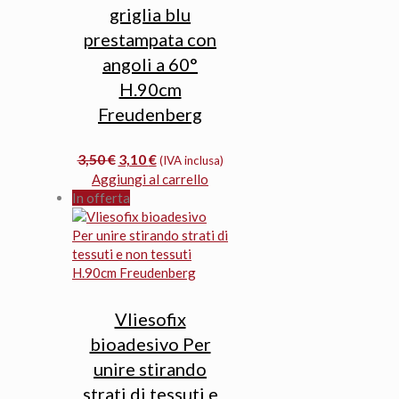
griglia blu
prestampata con
angoli a 60°
H.90cm
Freudenberg
Il
Il
3,50
€
3,10
€
(IVA inclusa)
prezzo
prezzo
Aggiungi al carrello
originale
attuale
In offerta
era:
è:
3,50 €.
3,10 €.
Vliesofix
bioadesivo Per
unire stirando
strati di tessuti e