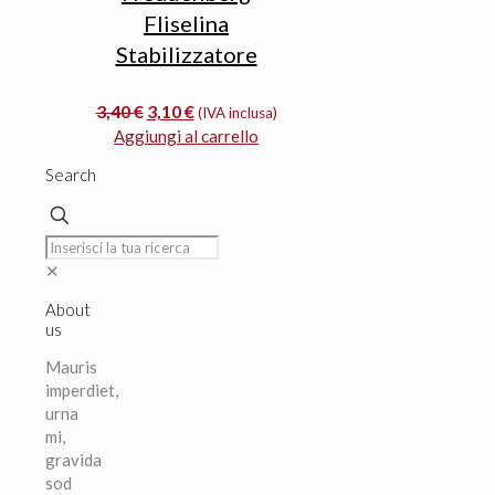
Fliselina
Stabilizzatore
Il
Il
3,40
€
3,10
€
(IVA inclusa)
prezzo
prezzo
Aggiungi al carrello
originale
attuale
Search
era:
è:
3,40 €.
3,10 €.
✕
About
us
Mauris
imperdiet,
urna
mi,
gravida
sod