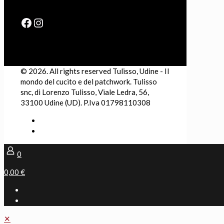
Facebook
Instagram
© 2026. All rights reserved Tulisso, Udine - Il
mondo del cucito e del patchwork. Tulisso
snc, di Lorenzo Tulisso, Viale Ledra, 56,
33100 Udine (UD). P.Iva 01798110308
0
0,00 €
✕