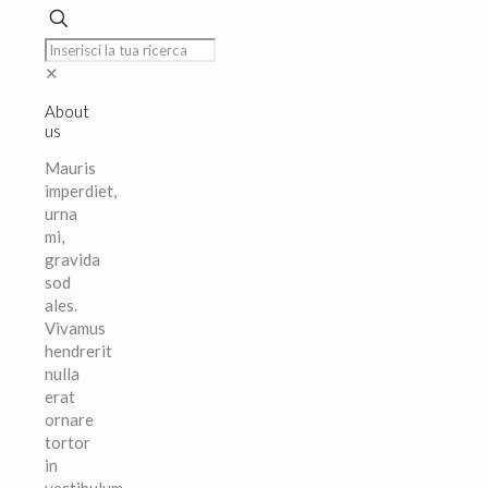
10,80 €.
5,40 €.
✕
About
us
Mauris
imperdiet,
urna
mi,
gravida
sod
ales.
Vivamus
hendrerit
nulla
erat
ornare
tortor
in
vestibulum