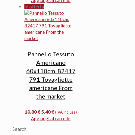
Aggiungi al carrello
In offerta
Pannello Tessuto
Americano
60x110cm. 82417
791 Tovagliette
americane From
the market
Il
Il
10,80
€
5,40
€
(IVA inclusa)
prezzo
prezzo
Aggiungi al carrello
originale
attuale
Search
era:
è: