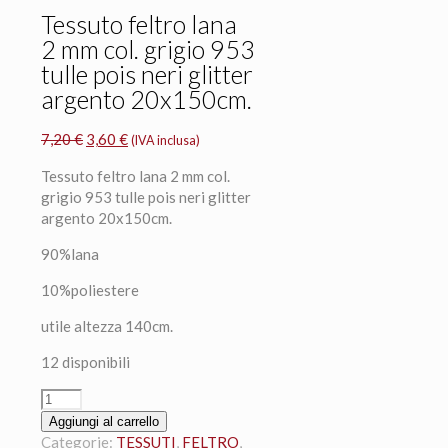
Tessuto feltro lana
2 mm col. grigio 953
tulle pois neri glitter
argento 20x150cm.
Il
Il
7,20
€
3,60
€
(IVA inclusa)
prezzo
prezzo
Tessuto feltro lana 2 mm col.
originale
attuale
grigio 953 tulle pois neri glitter
era:
è:
argento 20x150cm.
7,20 €.
3,60 €.
90%lana
10%poliestere
utile altezza 140cm.
12 disponibili
Tessuto
feltro
Aggiungi al carrello
lana
Categorie:
TESSUTI
,
FELTRO
,