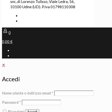
snc, di Lorenzo Tulisso, Viale Ledra, 56,
33100 Udine (UD). P.Iva 01798110308
0
0,00 €
✕
Accedi
Nome utente o indirizzo email
*
Password
*
Ricordami
Accedi