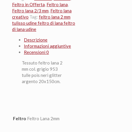
2
Feltro in Offerta
,
Feltro lana
,
mm
Feltro lana 2/3 mm
,
Feltro lana
col.
creativo
Tag:
feltro lana 2 mm
grigio
tulisso udine feltro di lana feltro
953
di lana udine
tulle
Descrizione
pois
Informazioni aggiuntive
neri
Recensioni
0
glitter
argento
Tessuto feltro lana 2
20x150cm.
mm col. grigio 953
quantità
tulle pois neri glitter
argento 20x150cm.
Feltro
Feltro Lana 2mm