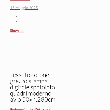
15 Maggio 2025
Show all
Tessuto cotone
grezzo stampa
digitale spatolato
quadri moderno
avio 50xh.280cm.
Il
Il
13,00
€
6,50
€
(IVA inclusa)