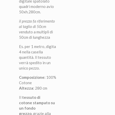
digitale spatolato
quadri moderno avio
50xh.280cm.
il prezzo fa riferimento
al taglio di 50cm
v
enduto a multipli di
50cm di lunghezza
Es. per 1 metro, digita
4 nella casella
quantità.
Il tessuto
verrà spedito in un
unico pezzo.
Composizione:
100%
Cotone
Altezza:
280 cm
Il
tessuto di
cotone
stampato su
un fondo
grezzo
, grazie alla