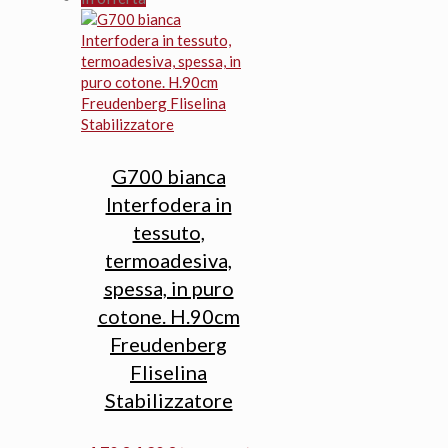
era:
è:
3,40 €.
3,10 €.
G700 bianca
Interfodera in
tessuto,
termoadesiva,
spessa, in puro
cotone. H.90cm
Freudenberg
Fliselina
Stabilizzatore