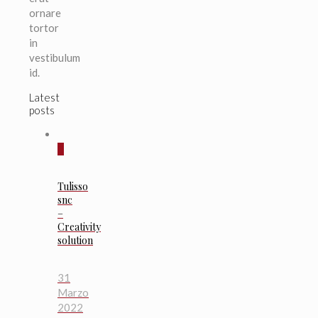
ornare
tortor
in
vestibulum
id.
Latest
posts
0
Tulisso
snc
–
Creativity
solution
31
Marzo
2022