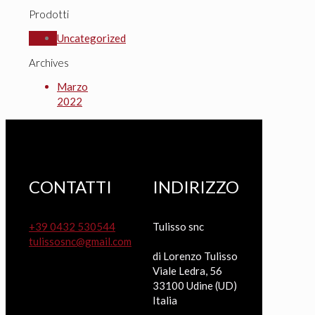
Prodotti
Uncategorized
Archives
Marzo
2022
CONTATTI
INDIRIZZO
+39 0432 530544
Tulisso snc
tulissosnc@gmail.com
di Lorenzo Tulisso
Viale Ledra, 56
33100 Udine (UD)
Italia