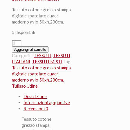
prezzo
prezzo
Tessuto cotone grezzo stampa
originale
attuale
digitale spatolato quadri
era:
è:
moderno avio 50xh.280cm.
13,00 €.
6,50 €.
5 disponibili
Tessuto
cotone
Aggiungi al carrello
grezzo
Categorie:
TESSUTI
,
TESSUTI
stampa
ITALIANI
,
TESSUTI MISTI
Tag:
digitale
Tessuto cotone grezzo stampa
spatolato
digitale spatolato quadri
quadri
moderno avio 50xh.280cm.
moderno
Tulisso Udine
avio
Descrizione
50xh.280cm.
Informazioni aggiuntive
quantità
Recensioni
0
Tessuto cotone
grezzo stampa