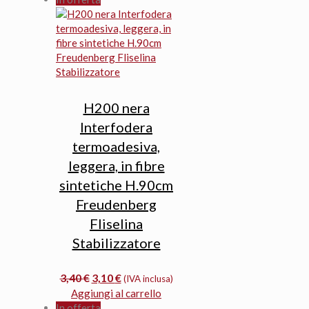
era:
è:
7,50 €.
6,80 €.
H200 nera
Interfodera
termoadesiva,
leggera, in fibre
sintetiche H.90cm
Freudenberg
Fliselina
Stabilizzatore
Il
Il
3,40
€
3,10
€
(IVA inclusa)
prezzo
prezzo
Aggiungi al carrello
originale
attuale
In offerta