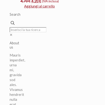
Il
Il
4,70
€
4,20
€
(IVA inclusa)
prezzo
prezzo
Aggiungi al carrello
originale
attuale
Search
era:
è:
4,70 €.
4,20 €.
✕
About
us
Mauris
imperdiet,
urna
mi,
gravida
sod
ales.
Vivamus
hendrerit
nulla
erat