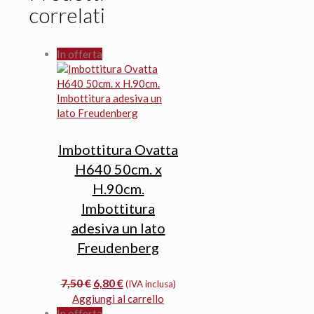
correlati
In offerta
Imbottitura Ovatta
H640 50cm. x
H.90cm.
Imbottitura
adesiva un lato
Freudenberg
Il
Il
7,50
€
6,80
€
(IVA inclusa)
prezzo
prezzo
Aggiungi al carrello
originale
attuale
In offerta