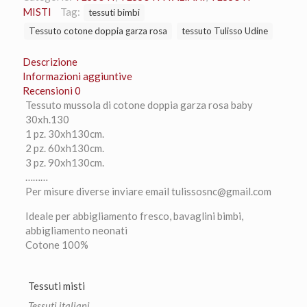
doppia
MISTI
Tag:
tessuti bimbi
garza
Tessuto cotone doppia garza rosa
tessuto Tulisso Udine
rosa
baby
Descrizione
30xh.130
Informazioni aggiuntive
quantità
Recensioni
0
Tessuto mussola di cotone doppia garza rosa baby
30xh.130
1 pz. 30xh130cm.
2 pz. 60xh130cm.
3 pz. 90xh130cm.
………
Per misure diverse inviare email tulissosnc@gmail.com
Ideale per abbigliamento fresco, bavaglini bimbi,
abbigliamento neonati
Cotone 100%
Tessuti misti
Tessuti italiani