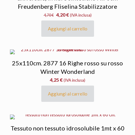
Freudenberg Fliselina Stabilizzatore
Il
Il
4,20
€
4,70
€
(IVA inclusa)
prezzo
prezzo
originale
attuale
Aggiungi al carrello
era:
è:
4,70 €.
4,20 €.
25x110cm. 2877 16 Righe rosso su rosso
Winter Wonderland
4,25
€
(IVA inclusa)
Aggiungi al carrello
Tessuto non tessuto idrosolubile 1mt x 60