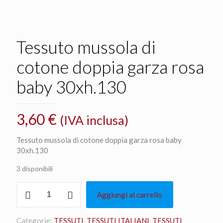
Tessuto mussola di
cotone doppia garza rosa
baby 30xh.130
3,60
€
(IVA inclusa)
Tessuto mussola di cotone doppia garza rosa baby
30xh.130
3 disponibili
Tessuto
Aggiungi al carrello
mussola
di
cotone
Categorie:
TESSUTI
,
TESSUTI ITALIANI
,
TESSUTI