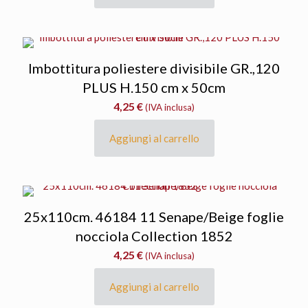
era:
è:
10,80 €.
5,40 €.
Imbottitura poliestere divisibile GR.,120
PLUS H.150 cm x 50cm
4,25
€
(IVA inclusa)
Aggiungi al carrello
25x110cm. 46184 11 Senape/Beige foglie
nocciola Collection 1852
4,25
€
(IVA inclusa)
Aggiungi al carrello