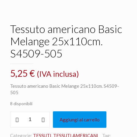
Tessuto americano Basic
Melange 25x110cm.
S4509-505
5,25
€
(IVA inclusa)
Tessuto americano Basic Melange 25x110cm. S4509-
505
8 disponibili
Tessuto
Aggiungi al carrello
americano
Basic
Melange
Categorie:
TESSUTI
,
TESSUTI AMERICANI
Tag: