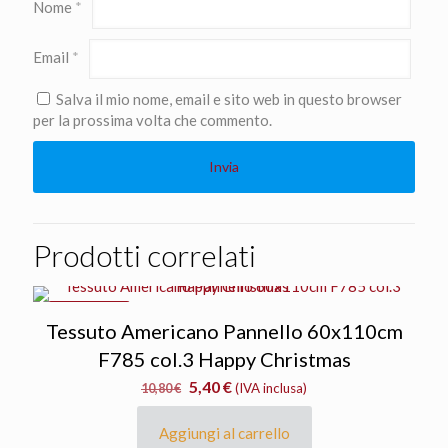
Nome
*
Email
*
Salva il mio nome, email e sito web in questo browser
per la prossima volta che commento.
Prodotti correlati
IN OFFERTA
Tessuto Americano Pannello 60x110cm
F785 col.3 Happy Christmas
Il
Il
5,40
€
10,80
€
(IVA inclusa)
prezzo
prezzo
originale
attuale
Aggiungi al carrello