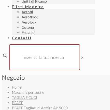
Unità di Ricamo
Filati Madeira
Aerofil
Aeroflock
Aerolock
Cotona
Frosted
Contatti
✕
Negozio
Home
Macchine per cucire
TAGLIA E CUCI
PFAFF
PFAFF Tagliacuci Admire Air 5000