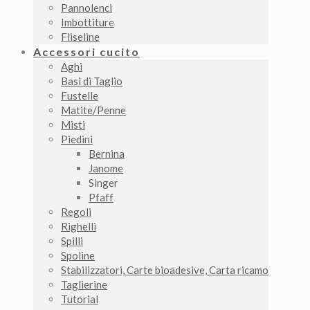
Pannolenci
Imbottiture
Fliseline
Accessori cucito
Aghi
Basi di Taglio
Fustelle
Matite/Penne
Misti
Piedini
Bernina
Janome
Singer
Pfaff
Regoli
Righelli
Spilli
Spoline
Stabilizzatori, Carte bioadesive, Carta ricamo
Taglierine
Tutorial