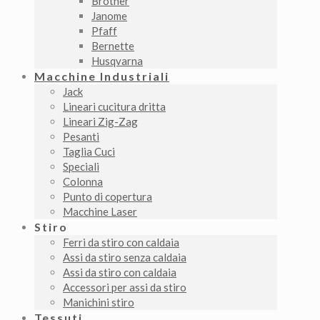
Brother
Janome
Pfaff
Bernette
Husqvarna
Macchine Industriali
Jack
Lineari cucitura dritta
Lineari Zig-Zag
Pesanti
Taglia Cuci
Speciali
Colonna
Punto di copertura
Macchine Laser
Stiro
Ferri da stiro con caldaia
Assi da stiro senza caldaia
Assi da stiro con caldaia
Accessori per assi da stiro
Manichini stiro
Tessuti