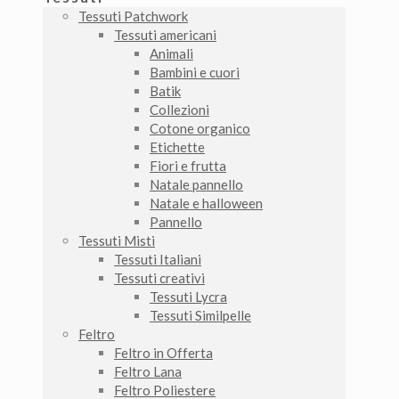
Tessuti Patchwork
Tessuti americani
Animali
Bambini e cuori
Batik
Collezioni
Cotone organico
Etichette
Fiori e frutta
Natale pannello
Natale e halloween
Pannello
Tessuti Misti
Tessuti Italiani
Tessuti creativi
Tessuti Lycra
Tessuti Similpelle
Feltro
Feltro in Offerta
Feltro Lana
Feltro Poliestere