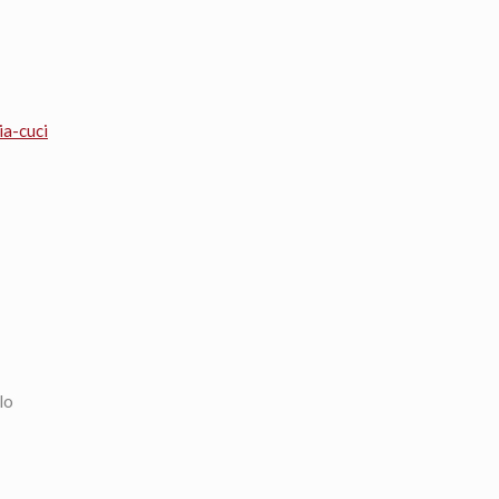
ia-cuci
lo