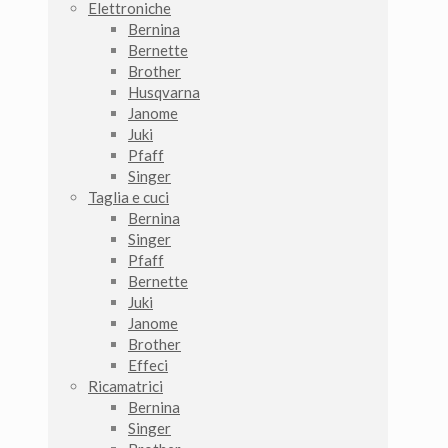
Elettroniche
Bernina
Bernette
Brother
Husqvarna
Janome
Juki
Pfaff
Singer
Taglia e cuci
Bernina
Singer
Pfaff
Bernette
Juki
Janome
Brother
Effeci
Ricamatrici
Bernina
Singer