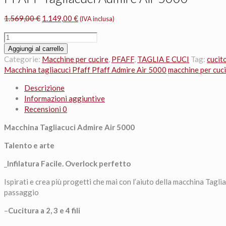
Il
Il
1.569,00
€
1.149,00
€
(IVA inclusa)
prezzo
prezzo
PFAFF
originale
attuale
Tagliacuci
Aggiungi al carrello
era:
è:
Admire
Categorie:
Macchine per cucire
,
PFAFF
,
TAGLIA E CUCI
Tag:
cucit
1.569,00 €.
1.149,00 €.
Air
Macchina tagliacuci Pfaff Pfaff Admire Air 5000
macchine per cuci
5000
Descrizione
quantità
Informazioni aggiuntive
Recensioni
0
Macchina Tagliacuci Admire Air 5000
Talento e arte
_
Infilatura Facile. Overlock perfetto
Ispirati e crea più progetti che mai con l’aiuto della macchina Tagl
passaggio
–
Cucitura a 2, 3 e 4 fili