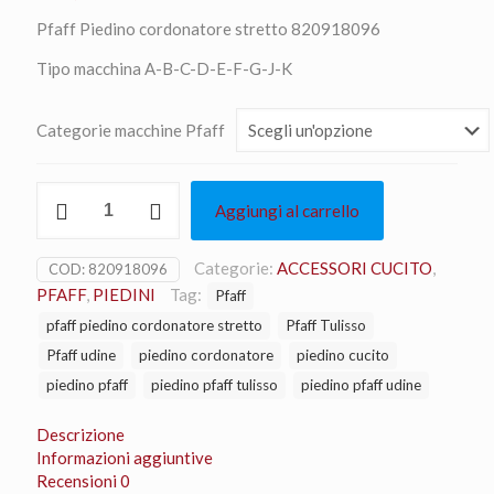
Pfaff Piedino cordonatore stretto 820918096
Tipo macchina A-B-C-D-E-F-G-J-K
Categorie macchine Pfaff
Pfaff
Aggiungi al carrello
Piedino
cordonatore
stretto
Categorie:
ACCESSORI CUCITO
,
COD:
820918096
quantità
PFAFF
,
PIEDINI
Tag:
Pfaff
pfaff piedino cordonatore stretto
Pfaff Tulisso
Pfaff udine
piedino cordonatore
piedino cucito
piedino pfaff
piedino pfaff tulisso
piedino pfaff udine
Descrizione
Informazioni aggiuntive
Recensioni
0