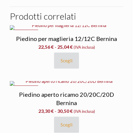
Prodotti correlati
IN OFFERTA
Piedino per maglieria 12/12C Bernina
Fascia
22,56
€
-
25,04
€
(IVA inclusa)
di
prezzo:
Scegli
Questo
da
prodotto
22,56 €
ha
a
più
25,04 €
varianti.
IN OFFERTA
Piedino aperto ricamo 20/20C/20D
Le
opzioni
Bernina
possono
Fascia
23,30
€
-
30,50
€
(IVA inclusa)
essere
di
scelte
prezzo:
Scegli
nella
Questo
da
pagina