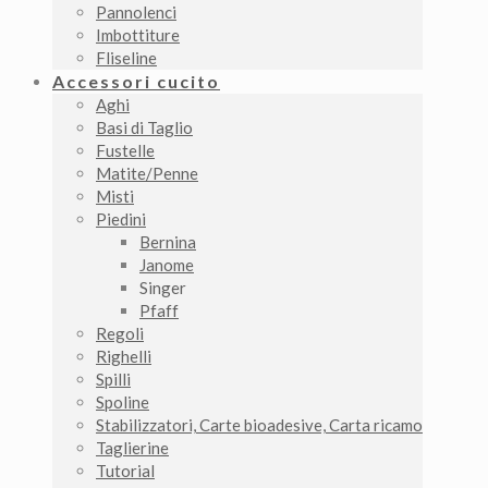
Pannolenci
Imbottiture
Fliseline
Accessori cucito
Aghi
Basi di Taglio
Fustelle
Matite/Penne
Misti
Piedini
Bernina
Janome
Singer
Pfaff
Regoli
Righelli
Spilli
Spoline
Stabilizzatori, Carte bioadesive, Carta ricamo
Taglierine
Tutorial