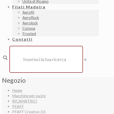
Unità di Ricamo
Filati Madeira
Aerofil
Aeroflock
Aerolock
Cotona
Frosted
Contatti
✕
Negozio
Home
Macchine per cucire
RICAMATRICI
PFAFF
PFAFF Creative 3.0