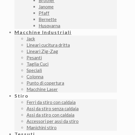
Brother
Janome
Pfaff
Bernette
Husqvarna
Macchine Industriali
Jack
Lineari cucitura dritta
Lineari Zig-Zag
Pesanti
Taglia Cuci
Speciali
Colonna
Punto di copertura
Macchine Laser
Stiro
Ferri da stiro con caldaia
Assi da stiro senza caldaia
Assi da stiro con caldaia
Accessori per assi da stiro
Manichini stiro
Tessuti