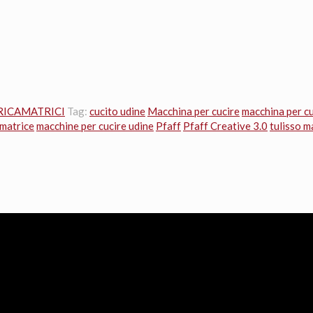
RICAMATRICI
Tag:
cucito udine
Macchina per cucire
macchina per cu
amatrice
macchine per cucire udine
Pfaff
Pfaff Creative 3.0
tulisso m