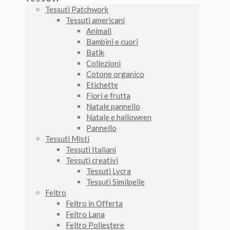
Tessuti Patchwork
Tessuti americani
Animali
Bambini e cuori
Batik
Collezioni
Cotone organico
Etichette
Fiori e frutta
Natale pannello
Natale e halloween
Pannello
Tessuti Misti
Tessuti Italiani
Tessuti creativi
Tessuti Lycra
Tessuti Similpelle
Feltro
Feltro in Offerta
Feltro Lana
Feltro Poliestere