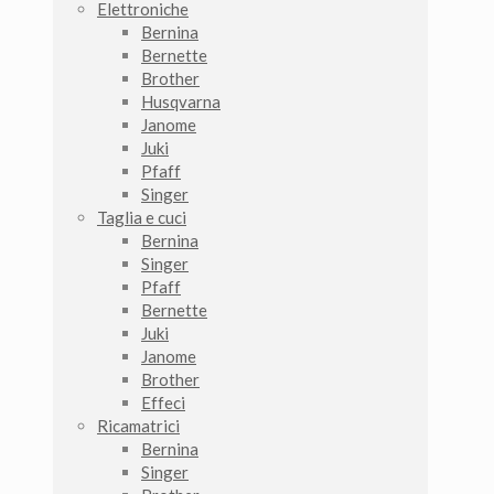
Elettroniche
Bernina
Bernette
Brother
Husqvarna
Janome
Juki
Pfaff
Singer
Taglia e cuci
Bernina
Singer
Pfaff
Bernette
Juki
Janome
Brother
Effeci
Ricamatrici
Bernina
Singer