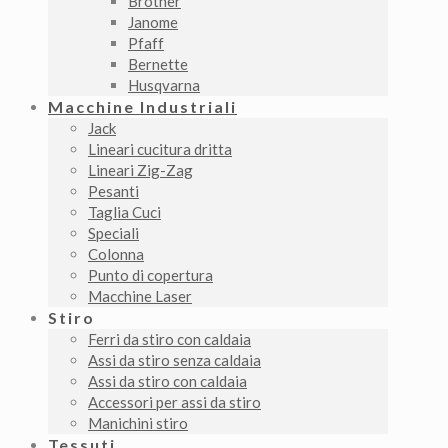
Brother
Janome
Pfaff
Bernette
Husqvarna
Macchine Industriali
Jack
Lineari cucitura dritta
Lineari Zig-Zag
Pesanti
Taglia Cuci
Speciali
Colonna
Punto di copertura
Macchine Laser
Stiro
Ferri da stiro con caldaia
Assi da stiro senza caldaia
Assi da stiro con caldaia
Accessori per assi da stiro
Manichini stiro
Tessuti