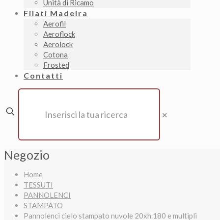
Unità di Ricamo
Filati Madeira
Aerofil
Aeroflock
Aerolock
Cotona
Frosted
Contatti
✕
Negozio
Home
TESSUTI
PANNOLENCI
STAMPATO
Pannolenci cielo stampato nuvole 20xh.180 e multipli