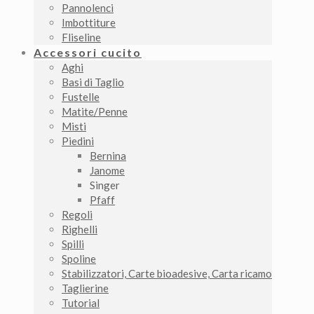
Pannolenci
Imbottiture
Fliseline
Accessori cucito
Aghi
Basi di Taglio
Fustelle
Matite/Penne
Misti
Piedini
Bernina
Janome
Singer
Pfaff
Regoli
Righelli
Spilli
Spoline
Stabilizzatori, Carte bioadesive, Carta ricamo
Taglierine
Tutorial