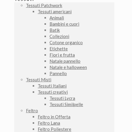
Tessuti Patchwork
Tessuti americani
Animali
Bambini e cuori
Batik
Collezioni
Cotone organico
Etichette
Fiori e frutta
Natale pannello
Natale e halloween
Pannello
Tessuti Misti
Tessuti Italiani
Tessuti creativi
Tessuti Lycra
Tessuti Similpelle
Feltro
Feltro in Offerta
Feltro Lana
Feltro Poliestere