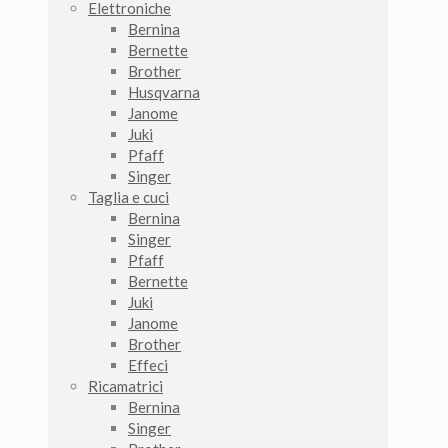
Elettroniche
Bernina
Bernette
Brother
Husqvarna
Janome
Juki
Pfaff
Singer
Taglia e cuci
Bernina
Singer
Pfaff
Bernette
Juki
Janome
Brother
Effeci
Ricamatrici
Bernina
Singer