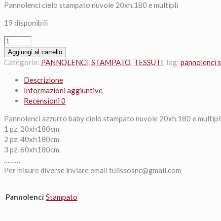
Pannolenci cielo stampato nuvole 20xh.180 e multipli
19 disponibili
Pannolenci
cielo
Aggiungi al carrello
stampato
Categorie:
PANNOLENCI
,
STAMPATO
,
TESSUTI
Tag:
pannolenci 
nuvole
Descrizione
20xh.180
Informazioni aggiuntive
e
Recensioni
0
multipli
quantità
Pannolenci azzurro baby cielo stampato nuvole 20xh.180 e multipl
1 pz. 20xh180cm.
2 pz. 40xh180cm.
3 pz. 60xh180cm.
………
Per misure diverse inviare email tulissosnc@gmail.com
Pannolenci
Stampato