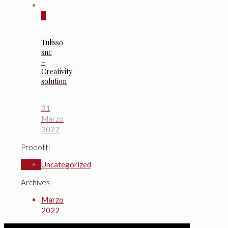
0
Tulisso
snc
–
Creativity
solution
31
Marzo
2022
Prodotti
Uncategorized
Archives
Marzo
2022