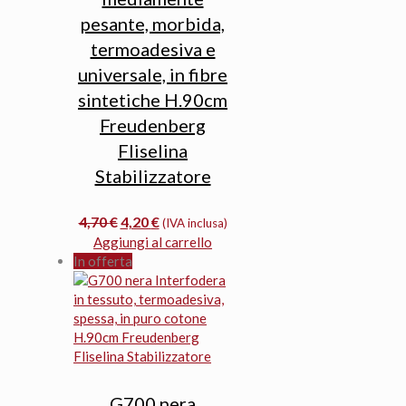
pesante, morbida,
termoadesiva e
universale, in fibre
sintetiche H.90cm
Freudenberg
Fliselina
Stabilizzatore
Il
Il
4,70
€
4,20
€
(IVA inclusa)
prezzo
prezzo
Aggiungi al carrello
originale
attuale
In offerta
era:
è:
4,70 €.
4,20 €.
G700 nera