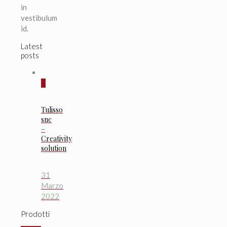
in
vestibulum
id.
Latest
posts
0
Tulisso
snc
–
Creativity
solution
31
Marzo
2022
Prodotti