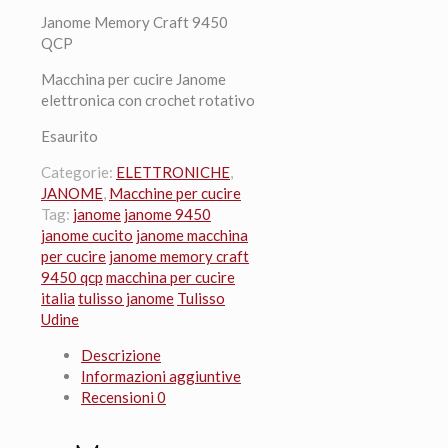
originale
attuale
Janome Memory Craft 9450
era:
è:
QCP
3.639,00 €.
2.590,00 €.
Macchina per cucire Janome
elettronica con crochet rotativo
Esaurito
Categorie:
ELETTRONICHE
,
JANOME
,
Macchine per cucire
Tag:
janome
janome 9450
janome cucito
janome macchina
per cucire
janome memory craft
9450 qcp
macchina per cucire
italia
tulisso janome
Tulisso
Udine
Descrizione
Informazioni aggiuntive
Recensioni
0