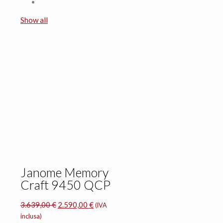
Show all
Janome Memory
Craft 9450 QCP
Il
Il
3.639,00
€
2.590,00
€
(IVA
prezzo
prezzo
inclusa)