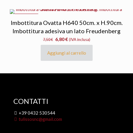
IN OFFERTA
Imbottitura Ovatta H640 50cm. x H.90cm.
Imbottitura adesiva un lato Freudenberg
Il
Il
6,80
€
7,50
€
(IVA inclusa)
prezzo
prezzo
originale
attuale
Aggiungi al carrello
era:
è:
7,50 €.
6,80 €.
CONTATTI
+39 0432 530544
tulissosnc@gmail.com