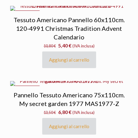
IN OFFERTA
Tessuto Americano Pannello 60x110cm.
120-4991 Christmas Tradition Advent
Calendario
Il
Il
5,40
€
10,80
€
(IVA inclusa)
prezzo
prezzo
originale
attuale
Aggiungi al carrello
era:
è:
10,80 €.
5,40 €.
IN OFFERTA
Pannello Tessuto Americano 75x110cm.
My secret garden 1977 MAS1977-Z
Il
Il
6,80
€
13,50
€
(IVA inclusa)
prezzo
prezzo
originale
attuale
Aggiungi al carrello
era:
è:
13,50 €.
6,80 €.