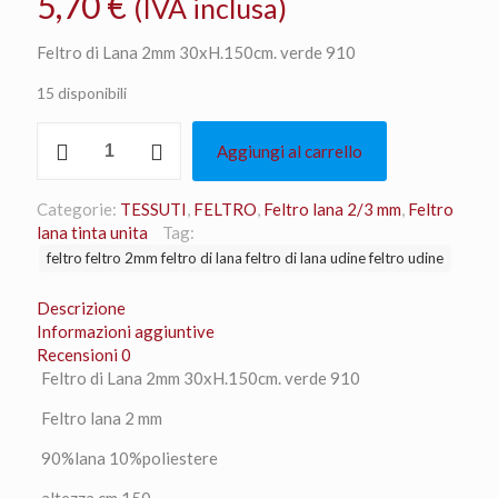
5,70
€
(IVA inclusa)
Feltro di Lana 2mm 30xH.150cm. verde 910
15 disponibili
Feltro
Aggiungi al carrello
di
Lana
2mm
Categorie:
TESSUTI
,
FELTRO
,
Feltro lana 2/3 mm
,
Feltro
30xH.150cm.
lana tinta unita
Tag:
verde
feltro feltro 2mm feltro di lana feltro di lana udine feltro udine
910
quantità
Descrizione
Informazioni aggiuntive
Recensioni
0
Feltro di Lana 2mm 30xH.150cm. verde 910
Feltro lana 2 mm
90%lana 10%poliestere