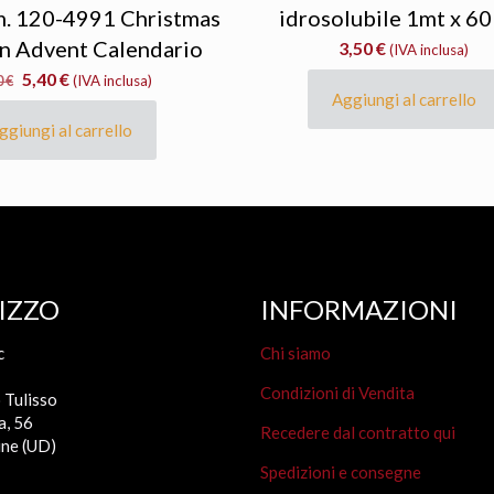
. 120-4991 Christmas
idrosolubile 1mt x 60
on Advent Calendario
3,50
€
(IVA inclusa)
Il
Il
5,40
€
0
€
(IVA inclusa)
Aggiungi al carrello
prezzo
prezzo
originale
attuale
ggiungi al carrello
era:
è:
10,80 €.
5,40 €.
IZZO
INFORMAZIONI
c
Chi siamo
Condizioni di Vendita
 Tulisso
a, 56
Recedere dal contratto qui
ne (UD)
Spedizioni e consegne