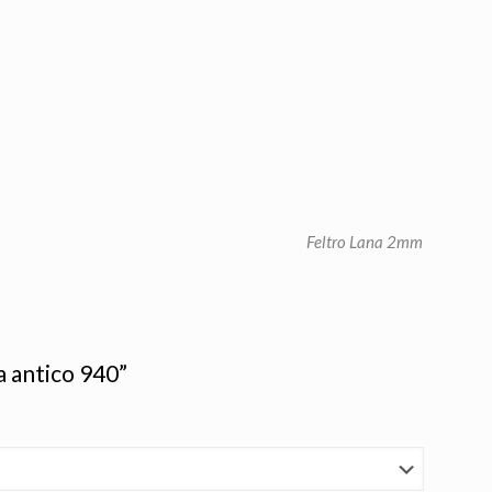
Feltro Lana 2mm
a antico 940”