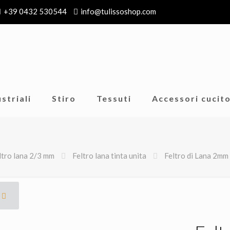
+39 0432 530544
info@tulissoshop.com
striali
Stiro
Tessuti
Accessori cucit
ltro lana 2/3 mm
Feltro lana tinta unita
Feltro di Lana 2mm