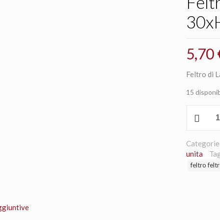
Felt
30xH
5,70
Feltro di
15 disponib
Feltro
di
Lana
2mm
Categorie
30xH.150
unita
Tag
rosa
feltro felt
antico
940
quantità
ggiuntive