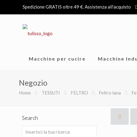
Spedizione GRATIS oltre 49 €. Assistenza all'acquisto
Macchine per cucire
Macchine Indu
Negozio
Home
TESSUTI
FELTRO
Feltro lana
Fe
Search