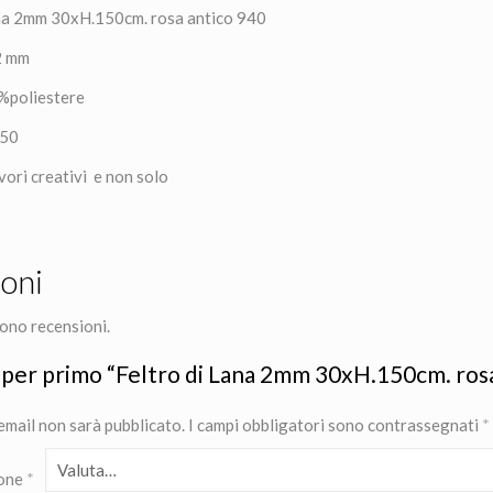
ana 2mm 30xH.150cm. rosa antico 940
 2 mm
%poliestere
150
avori creativi e non solo
oni
ono recensioni.
 per primo “Feltro di Lana 2mm 30xH.150cm. ros
 email non sarà pubblicato.
I campi obbligatori sono contrassegnati
*
ione
*