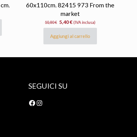
 cm.
60x110cm. 82415 973 From the
market
Il
Il
5,40
€
10,80
€
(IVA inclusa)
prezzo
prezzo
originale
attuale
Aggiungi al carrello
era:
è:
10,80 €.
5,40 €.
SEGUICI SU
Facebook
Instagram