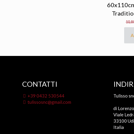
60x110cm
Traditi
10,8
A
CONTATTI
INDIR
+39 0432 530544
Tulisso sn
tulissosnc@gmail.com
di Lorenzo
Viale Ledr
33100 Udi
Italia