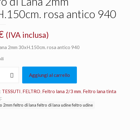
ro di Lana 2mm
.150cm. rosa antico 940
€
(IVA inclusa)
 Lana 2mm 30xH.150cm. rosa antico 940
ili
Aggiungi al carrello
:
TESSUTI
,
FELTRO
,
Feltro lana 2/3 mm
,
Feltro lana tinta
cm.
:
ro 2mm feltro di lana feltro di lana udine feltro udine