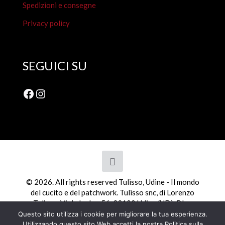
Spedizioni e consegne
Privacy policy
SEGUICI SU
Facebook
Instagram
© 2026. All rights reserved Tulisso, Udine - Il mondo
del cucito e del patchwork. Tulisso snc, di Lorenzo
Tulisso, Viale Ledra, 56, 33100 Udine (UD). P.Iva
01798110308
Questo sito utilizza i cookie per migliorare la tua esperienza.
Utilizzando questo sito Web accetti la nostra Politica sulla