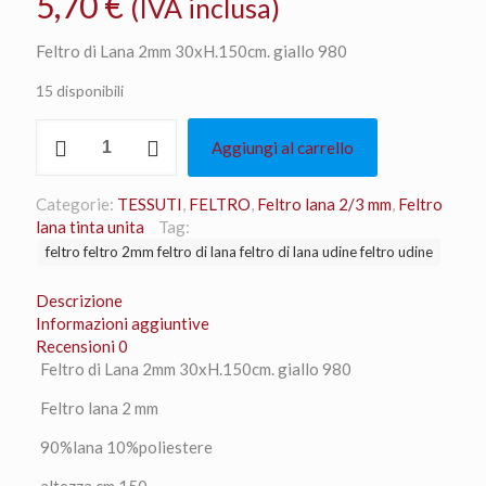
5,70
€
(IVA inclusa)
Feltro di Lana 2mm 30xH.150cm. giallo 980
15 disponibili
Feltro
Aggiungi al carrello
di
Lana
2mm
Categorie:
TESSUTI
,
FELTRO
,
Feltro lana 2/3 mm
,
Feltro
30xH.150cm.
lana tinta unita
Tag:
giallo
feltro feltro 2mm feltro di lana feltro di lana udine feltro udine
980
quantità
Descrizione
Informazioni aggiuntive
Recensioni
0
Feltro di Lana 2mm 30xH.150cm. giallo 980
Feltro lana 2 mm
90%lana 10%poliestere