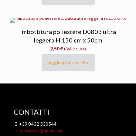
Imbottitura poliestere D0803 ultra
leggera H.150 cm x 50cm
2,50
€
(IVA inclusa)
Aggiungi al carrello
CONTATTI
+39 0432 530544
tulissosnc@gmail.com