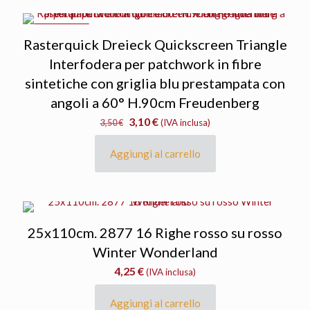
IN OFFERTA
Rasterquick Dreieck Quickscreen Triangle
Interfodera per patchwork in fibre
sintetiche con griglia blu prestampata con
angoli a 60° H.90cm Freudenberg
Il
Il
3,10
€
3,50
€
(IVA inclusa)
prezzo
prezzo
originale
attuale
Aggiungi al carrello
era:
è:
3,50 €.
3,10 €.
25x110cm. 2877 16 Righe rosso su rosso
Winter Wonderland
4,25
€
(IVA inclusa)
Aggiungi al carrello