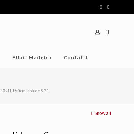
o
Filati Madeira
Contatti
m 30xH.150cm. colore 921
Show all