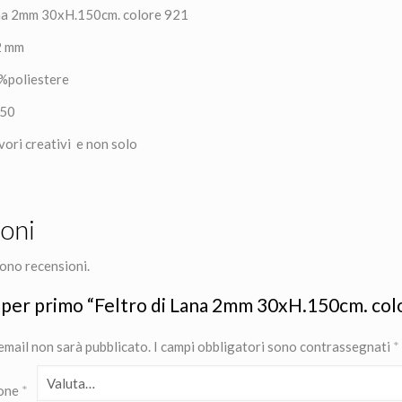
ana 2mm 30xH.150cm. colore 921
 2 mm
%poliestere
150
avori creativi e non solo
oni
ono recensioni.
 per primo “Feltro di Lana 2mm 30xH.150cm. col
 email non sarà pubblicato.
I campi obbligatori sono contrassegnati
*
ione
*