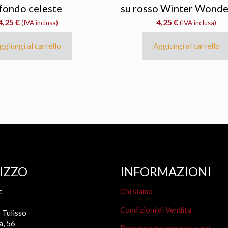
fondo celeste
su rosso Winter Wonde
4,25
€
4,25
€
(IVA inclusa)
(IVA inclusa)
ggiungi al carrello
Aggiungi al carrello
IZZO
INFORMAZIONI
c
Chi siamo
Condizioni di Vendita
 Tulisso
a, 56