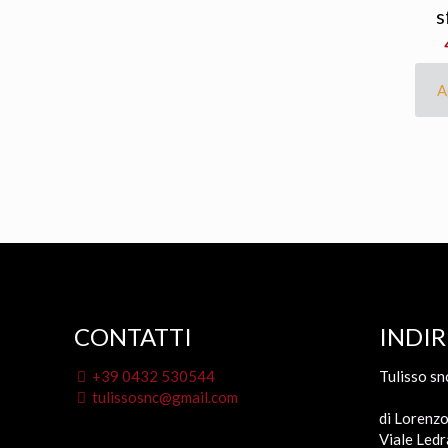
s
A
CONTATTI
INDIR
+39 0432 530544
Tulisso sn
tulissosnc@gmail.com
di Lorenzo
Viale Ledr