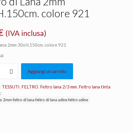
ro di Lana 2mm
.150cm. colore 921
€
(IVA inclusa)
 Lana 2mm 30xH.150cm. colore 921
ili
Aggiungi al carrello
:
TESSUTI
,
FELTRO
,
Feltro lana 2/3 mm
,
Feltro lana tinta
cm.
:
ro 2mm feltro di lana feltro di lana udine feltro udine