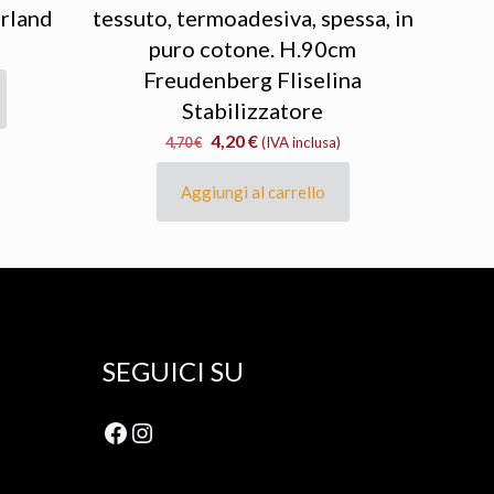
rland
tessuto, termoadesiva, spessa, in
puro cotone. H.90cm
Freudenberg Fliselina
Stabilizzatore
Il
Il
4,20
€
4,70
€
(IVA inclusa)
prezzo
prezzo
originale
attuale
Aggiungi al carrello
era:
è:
4,70 €.
4,20 €.
SEGUICI SU
Facebook
Instagram