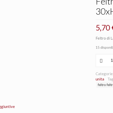
Felt
30xH
5,70
Feltro di
15 disponib
Feltro
di
Lana
2mm
Categorie
30xH.150
unita
Tag
colore
feltro felt
921
quantità
ggiuntive