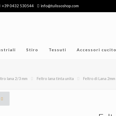
+39 0432 530544
info@tulissoshop.com
striali
Stiro
Tessuti
Accessori cucit
ltro lana 2/3 mm
Feltro lana tinta unita
Feltro di Lana 2m