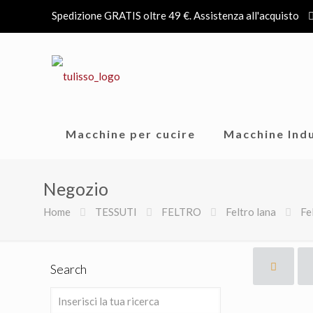
Spedizione GRATIS oltre 49 €. Assistenza all'acquisto
Macchine per cucire
Macchine Indu
Negozio
Home
TESSUTI
FELTRO
Feltro lana
Fe
Search