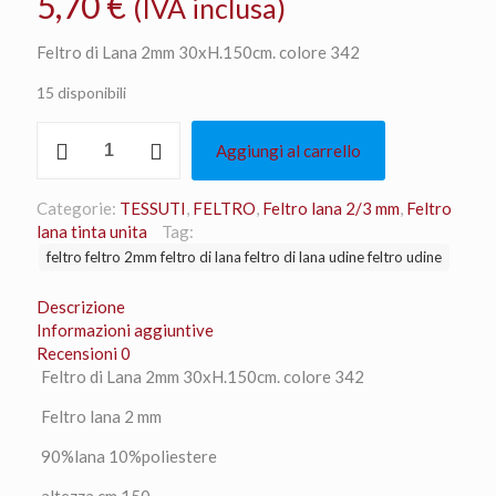
5,70
€
(IVA inclusa)
Feltro di Lana 2mm 30xH.150cm. colore 342
15 disponibili
Feltro
Aggiungi al carrello
di
Lana
2mm
Categorie:
TESSUTI
,
FELTRO
,
Feltro lana 2/3 mm
,
Feltro
30xH.150cm.
lana tinta unita
Tag:
colore
feltro feltro 2mm feltro di lana feltro di lana udine feltro udine
342
quantità
Descrizione
Informazioni aggiuntive
Recensioni
0
Feltro di Lana 2mm 30xH.150cm. colore 342
Feltro lana 2 mm
90%lana 10%poliestere