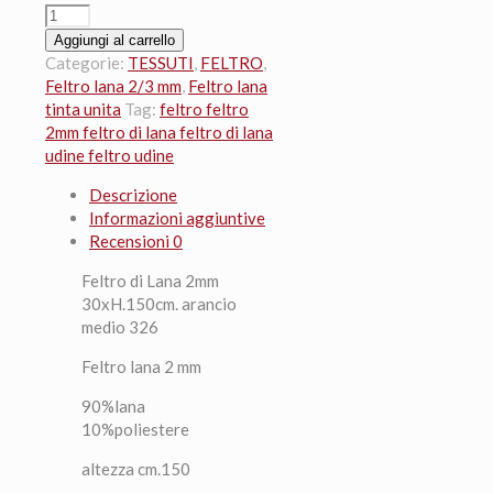
Feltro
di
Aggiungi al carrello
Lana
Categorie:
TESSUTI
,
FELTRO
,
2mm
Feltro lana 2/3 mm
,
Feltro lana
30xH.150cm.
tinta unita
Tag:
feltro feltro
arancio
2mm feltro di lana feltro di lana
medio
udine feltro udine
326
Descrizione
quantità
Informazioni aggiuntive
Recensioni
0
Feltro di Lana 2mm
30xH.150cm. arancio
medio 326
Feltro lana 2 mm
90%lana
10%poliestere
altezza cm.150