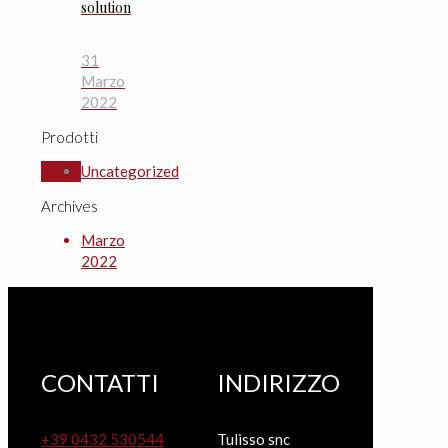
solution
31
Marzo
2022
Prodotti
Uncategorized
Archives
Marzo
2022
CONTATTI
INDIRIZZO
+39 0432 530544
Tulisso snc