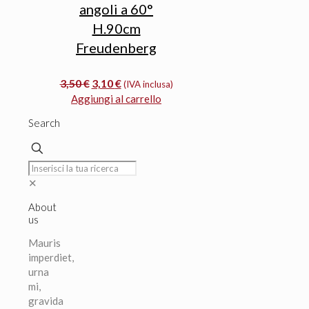
angoli a 60°
H.90cm
Freudenberg
Il
Il
3,50
€
3,10
€
(IVA inclusa)
prezzo
prezzo
Aggiungi al carrello
originale
attuale
Search
era:
è:
3,50 €.
3,10 €.
✕
About
us
Mauris
imperdiet,
urna
mi,
gravida