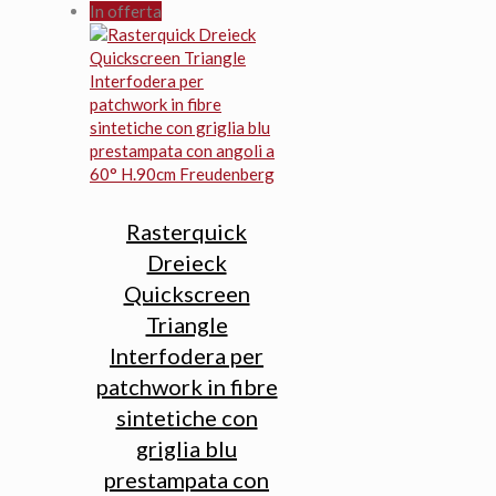
originale
attuale
In offerta
era:
è:
4,30 €.
3,90 €.
Rasterquick
Dreieck
Quickscreen
Triangle
Interfodera per
patchwork in fibre
sintetiche con
griglia blu
prestampata con