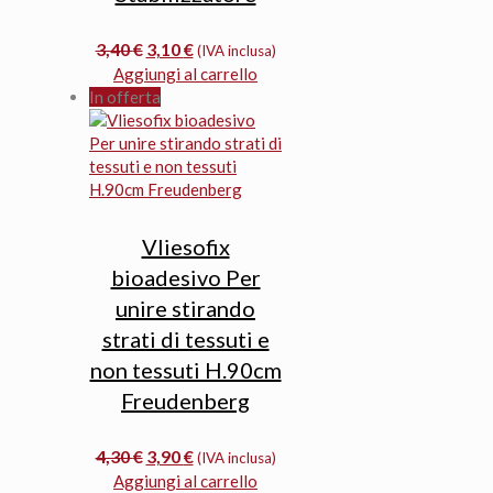
Il
Il
3,40
€
3,10
€
(IVA inclusa)
prezzo
prezzo
Aggiungi al carrello
originale
attuale
In offerta
era:
è:
3,40 €.
3,10 €.
Vliesofix
bioadesivo Per
unire stirando
strati di tessuti e
non tessuti H.90cm
Freudenberg
Il
Il
4,30
€
3,90
€
(IVA inclusa)
prezzo
prezzo
Aggiungi al carrello