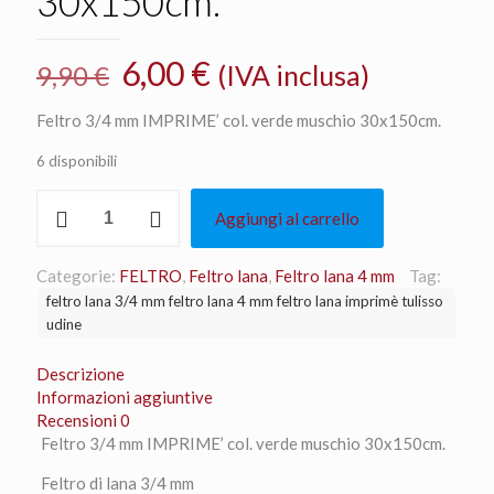
30x150cm.
Il
Il
6,00
€
(IVA inclusa)
9,90
€
prezzo
prezzo
Feltro 3/4 mm IMPRIME’ col. verde muschio 30x150cm.
originale
attuale
6 disponibili
era:
è:
9,90 €.
6,00 €.
Feltro
Aggiungi al carrello
3/4
mm
IMPRIME'
Categorie:
FELTRO
,
Feltro lana
,
Feltro lana 4 mm
Tag:
col.
feltro lana 3/4 mm feltro lana 4 mm feltro lana imprimè tulisso
verde
udine
muschio
30x150cm.
Descrizione
quantità
Informazioni aggiuntive
Recensioni
0
Feltro 3/4 mm IMPRIME’ col. verde muschio 30x150cm.
Feltro di lana 3/4 mm