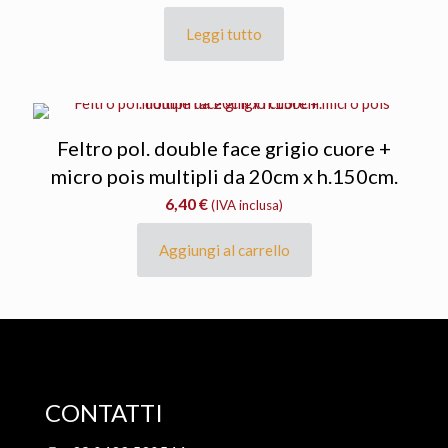
Leggi tutto
Feltro pol. double face grigio cuore +
micro pois multipli da 20cm x h.150cm.
6,40
€
(IVA inclusa)
Aggiungi al carrello
CONTATTI