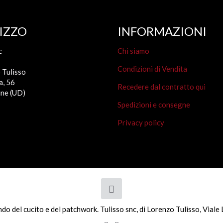
IZZO
INFORMAZIONI
c
Chi siamo
Condizioni di Vendita
 Tulisso
a, 56
Recedere dal contratto qui
ne (UD)
Spedizioni e consegne
Privacy policy
ondo del cucito e del patchwork. Tulisso snc, di Lorenzo Tulisso, Vi