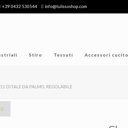
+39 0432 530544
info@tulissoshop.com
striali
Stiro
Tessuti
Accessori cucit
 611 DITALE DA PALMO, REGOLABILE