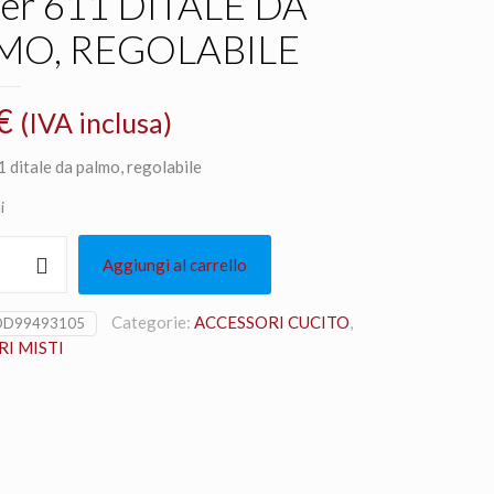
ver 611 DITALE DA
MO, REGOLABILE
€
(IVA inclusa)
 ditale da palmo, regolabile
i
Aggiungi al carrello
Categorie:
ACCESSORI CUCITO
,
DD99493105
I MISTI
ILE