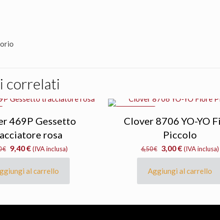
sorio
 correlati
IN OFFERTA
er 469P Gessetto
Clover 8706 YO-YO F
racciatore rosa
Piccolo
Il
Il
Il
Il
9,40
€
3,00
€
0
€
(IVA inclusa)
6,50
€
(IVA inclusa)
prezzo
prezzo
prezzo
prezzo
originale
attuale
originale
attuale
ggiungi al carrello
Aggiungi al carrello
era:
è:
era:
è:
10,40 €.
9,40 €.
6,50 €.
3,00 €.