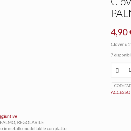
Clo
PAL
4,90
Clover 611
7 disponibil
Clover
611
DITALE
DA
COD:
FA
PALMO,
ACCESSOR
REGOLAB
quantità
ggiuntive
 PALMO, REGOLABILE
o in metallo modellabile con piatto