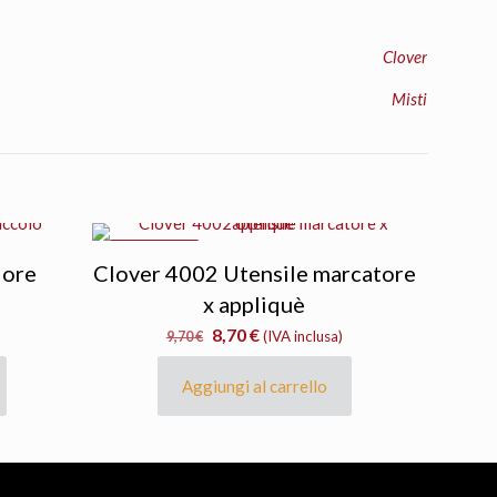
Clover
Misti
IN OFFERTA
iore
Clover 4002 Utensile marcatore
x appliquè
Il
Il
8,70
€
9,70
€
(IVA inclusa)
prezzo
prezzo
originale
attuale
Aggiungi al carrello
era:
è:
9,70 €.
8,70 €.