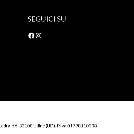
SEGUICI SU
Facebook
Instagram
ale Ledra, 56, 33100 Udine (UD). P.Iva 01798110308