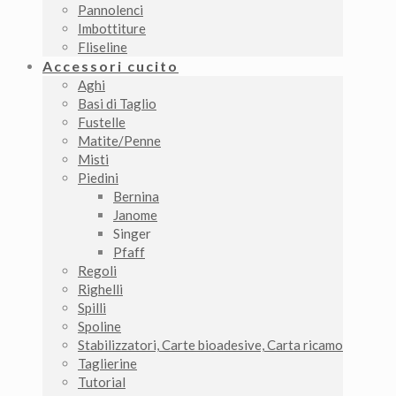
Pannolenci
Imbottiture
Fliseline
Accessori cucito
Aghi
Basi di Taglio
Fustelle
Matite/Penne
Misti
Piedini
Bernina
Janome
Singer
Pfaff
Regoli
Righelli
Spilli
Spoline
Stabilizzatori, Carte bioadesive, Carta ricamo
Taglierine
Tutorial