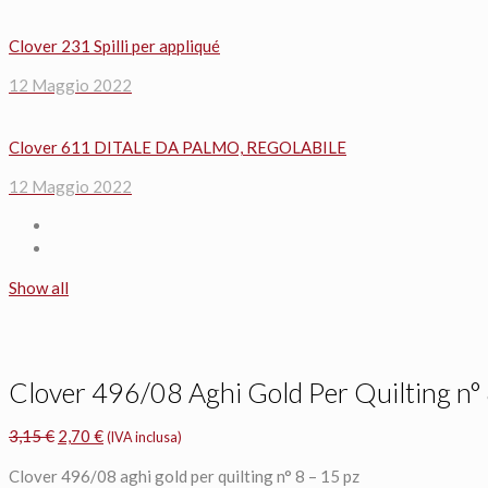
Clover 231 Spilli per appliqué
12 Maggio 2022
Clover 611 DITALE DA PALMO, REGOLABILE
12 Maggio 2022
Show all
Clover 496/08 Aghi Gold Per Quilting n° 
Il
Il
3,15
€
2,70
€
(IVA inclusa)
prezzo
prezzo
Clover 496/08 aghi gold per quilting n° 8 – 15 pz
originale
attuale