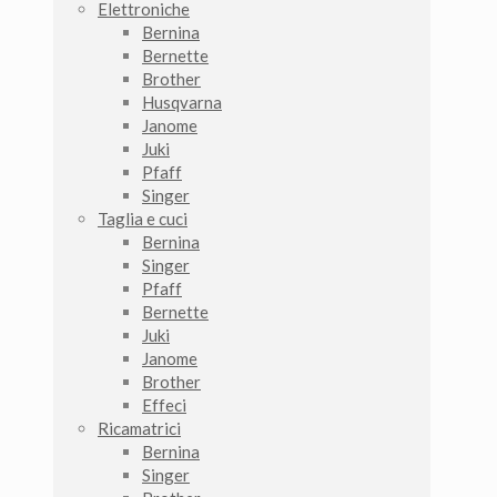
Elettroniche
Bernina
Bernette
Brother
Husqvarna
Janome
Juki
Pfaff
Singer
Taglia e cuci
Bernina
Singer
Pfaff
Bernette
Juki
Janome
Brother
Effeci
Ricamatrici
Bernina
Singer