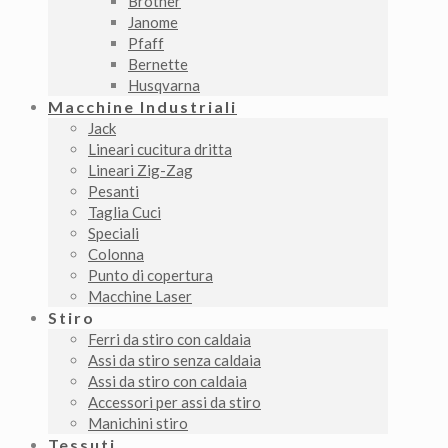
Brother
Janome
Pfaff
Bernette
Husqvarna
Macchine Industriali
Jack
Lineari cucitura dritta
Lineari Zig-Zag
Pesanti
Taglia Cuci
Speciali
Colonna
Punto di copertura
Macchine Laser
Stiro
Ferri da stiro con caldaia
Assi da stiro senza caldaia
Assi da stiro con caldaia
Accessori per assi da stiro
Manichini stiro
Tessuti