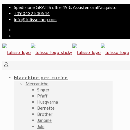
Spedizione GRATIS oltre 49 €. Assistenza all'acquisto
+39 0432 530544
info@tulissoshop.com
Macchine per cucire
Meccaniche
Singer
Pfaff
Husqvarna
Bernette
Brother
Janome
Juki