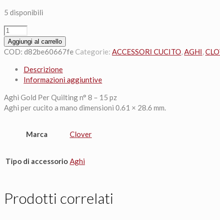
era:
è:
5 disponibili
3,15 €.
2,70 €.
Clover
496/08
Aggiungi al carrello
Aghi
COD:
d82be60667fe
Categorie:
ACCESSORI CUCITO
,
AGHI
,
CLO
Gold
Descrizione
Per
Informazioni aggiuntive
Quilting
n°
Aghi Gold Per Quilting n° 8 – 15 pz
8
Aghi per cucito a mano dimensioni 0.61 × 28.6 mm.
-
15
pz
Marca
Clover
quantità
Tipo di accessorio
Aghi
Prodotti correlati