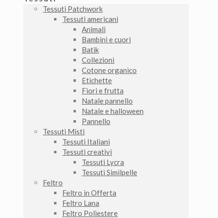
Tessuti Patchwork
Tessuti americani
Animali
Bambini e cuori
Batik
Collezioni
Cotone organico
Etichette
Fiori e frutta
Natale pannello
Natale e halloween
Pannello
Tessuti Misti
Tessuti Italiani
Tessuti creativi
Tessuti Lycra
Tessuti Similpelle
Feltro
Feltro in Offerta
Feltro Lana
Feltro Poliestere