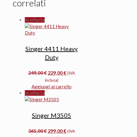
correlati
In offerta
Singer 4411 Heavy
Duty
Il
Il
249,00
€
229,00
€
(IVA
prezzo
prezzo
inclusa)
originale
attuale
Aggiungi al carrello
era:
è:
In offerta
249,00 €.
229,00 €.
Singer M3505
Il
Il
365,00
€
299,00
€
(IVA
prezzo
prezzo