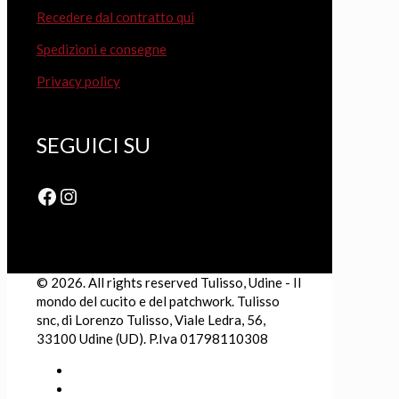
Recedere dal contratto qui
Spedizioni e consegne
Privacy policy
SEGUICI SU
Facebook
Instagram
© 2026. All rights reserved Tulisso, Udine - Il
mondo del cucito e del patchwork. Tulisso
snc, di Lorenzo Tulisso, Viale Ledra, 56,
33100 Udine (UD). P.Iva 01798110308