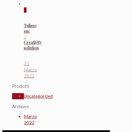
0
Tulisso
snc
–
Creativity
solution
31
Marzo
2022
Prodotti
Uncategorized
Archives
Marzo
2022