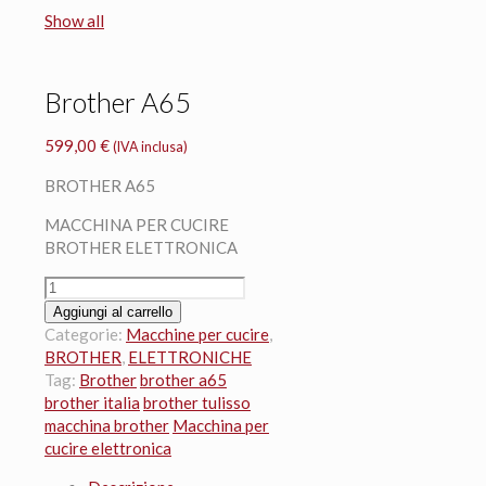
Show all
Brother A65
599,00
€
(IVA inclusa)
BROTHER A65
MACCHINA PER CUCIRE
BROTHER ELETTRONICA
Brother
A65
Aggiungi al carrello
quantità
Categorie:
Macchine per cucire
,
BROTHER
,
ELETTRONICHE
Tag:
Brother
brother a65
brother italia
brother tulisso
macchina brother
Macchina per
cucire elettronica