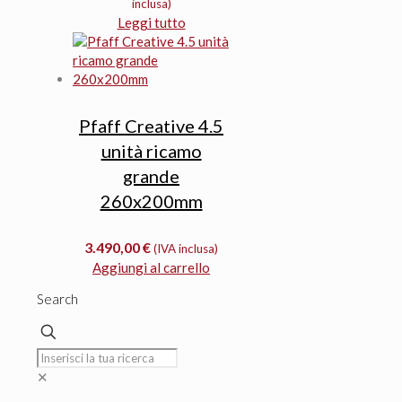
inclusa)
originale
attuale
Leggi tutto
era:
è:
365,00 €.
299,00 €.
Pfaff Creative 4.5
unità ricamo
grande
260x200mm
3.490,00
€
(IVA inclusa)
Aggiungi al carrello
Search
✕