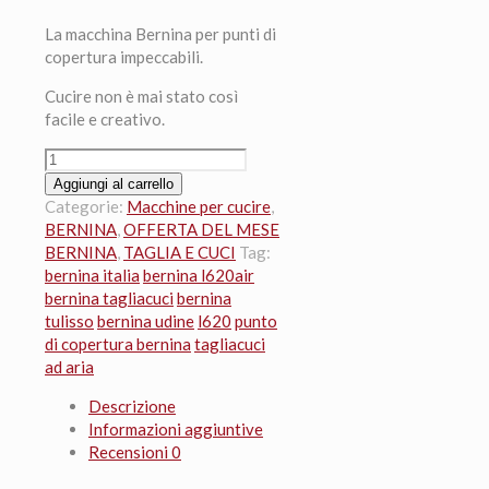
La macchina Bernina per punti di
copertura impeccabili.
Cucire non è mai stato così
facile e creativo.
BERNINA
L620AIR
Aggiungi al carrello
quantità
Categorie:
Macchine per cucire
,
BERNINA
,
OFFERTA DEL MESE
BERNINA
,
TAGLIA E CUCI
Tag:
bernina italia
bernina l620air
bernina tagliacuci
bernina
tulisso
bernina udine
l620
punto
di copertura bernina
tagliacuci
ad aria
Descrizione
Informazioni aggiuntive
Recensioni
0