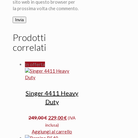
sito web in questo browser per
la prossima volta che commento.
Prodotti
correlati
In offerta
Singer 4411 Heavy
Duty
Il
Il
249,00
€
229,00
€
(IVA
prezzo
prezzo
inclusa)
originale
attuale
Aggiungi al carrello
era:
è: