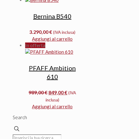
249,00 €.
229,00 €.
Bernina B540
3.290,00
€
(IVA inclusa)
Aggiungi al carrello
In offerta
PFAFF Ambition
610
Il
Il
989,00
€
849,00
€
(IVA
prezzo
prezzo
inclusa)
originale
attuale
Aggiungi al carrello
era:
è:
Search
989,00 €.
849,00 €.