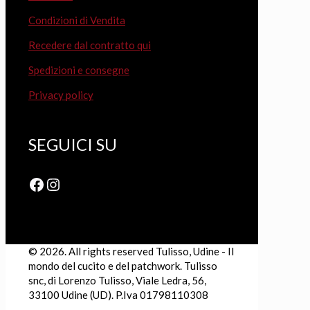
Condizioni di Vendita
Recedere dal contratto qui
Spedizioni e consegne
Privacy policy
SEGUICI SU
Facebook
Instagram
© 2026. All rights reserved Tulisso, Udine - Il
mondo del cucito e del patchwork. Tulisso
snc, di Lorenzo Tulisso, Viale Ledra, 56,
33100 Udine (UD). P.Iva 01798110308