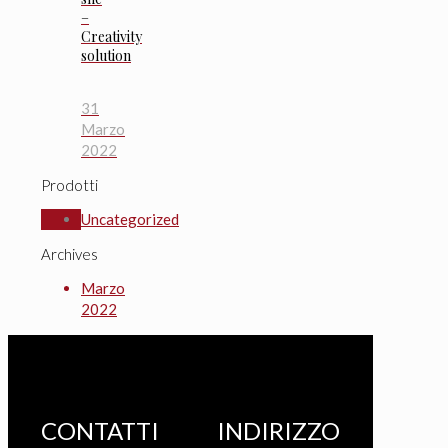
–
Creativity
solution
31
Marzo
2022
Prodotti
Uncategorized
Archives
Marzo
2022
CONTATTI
INDIRIZZO