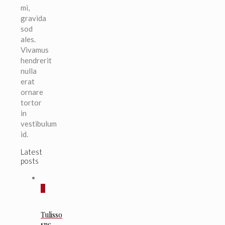
mi,
gravida
sod
ales.
Vivamus
hendrerit
nulla
erat
ornare
tortor
in
vestibulum
id.
Latest
posts
0
Tulisso
snc