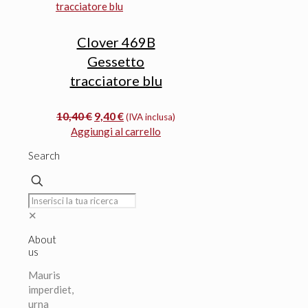
9,20 €.
7,80 €.
Clover 469B
Gessetto
tracciatore blu
Il
Il
10,40
€
9,40
€
(IVA inclusa)
prezzo
prezzo
Aggiungi al carrello
originale
attuale
Search
era:
è:
10,40 €.
9,40 €.
✕
About
us
Mauris
imperdiet,
urna