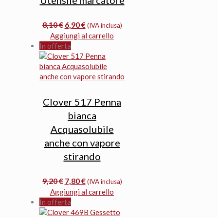
Il
Il
8,10
€
6,90
€
(IVA inclusa)
prezzo
prezzo
Aggiungi al carrello
originale
attuale
In offerta
era:
è:
8,10 €.
6,90 €.
Clover 517 Penna
bianca
Acquasolubile
anche con vapore
stirando
Il
Il
9,20
€
7,80
€
(IVA inclusa)
prezzo
prezzo
Aggiungi al carrello
originale
attuale
In offerta
era:
è: