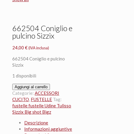
662504 Coniglio e
pulcino Sizzix
24,00
€
(IVA inclusa)
662504 Coniglio e pulcino
Sizzix
1 disponibili
662504
Aggiungi al carrello
Coniglio
Categorie:
ACCESSORI
e
CUCITO
,
FUSTELLE
Tag:
pulcino
fustelle fustelle Udine Tulisso
Sizzix
Sizzix Big shot Bigz
quantità
Descrizione
Informazioni aggiuntive