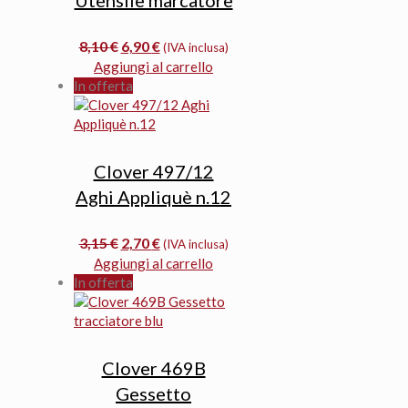
Il
Il
8,10
€
6,90
€
(IVA inclusa)
prezzo
prezzo
Aggiungi al carrello
originale
attuale
In offerta
era:
è:
8,10 €.
6,90 €.
Clover 497/12
Aghi Appliquè n.12
Il
Il
3,15
€
2,70
€
(IVA inclusa)
prezzo
prezzo
Aggiungi al carrello
originale
attuale
In offerta
era:
è:
3,15 €.
2,70 €.
Clover 469B
Gessetto