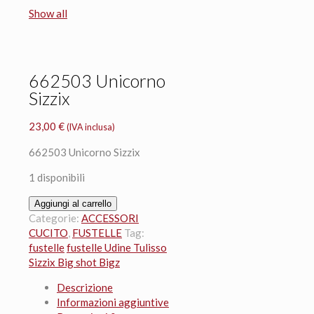
Show all
662503 Unicorno
Sizzix
23,00
€
(IVA inclusa)
662503 Unicorno Sizzix
1 disponibili
662503
Aggiungi al carrello
Unicorno
Categorie:
ACCESSORI
Sizzix
CUCITO
,
FUSTELLE
Tag:
quantità
fustelle
fustelle Udine Tulisso
Sizzix Big shot Bigz
Descrizione
Informazioni aggiuntive