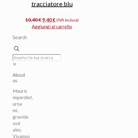
tracciatore blu
Il
Il
10,40
€
9,40
€
(IVA inclusa)
prezzo
prezzo
Aggiungi al carrello
originale
attuale
Search
era:
è:
10,40 €.
9,40 €.
✕
About
us
Mauris
imperdiet,
urna
mi,
gravida
sod
ales.
Vivamus