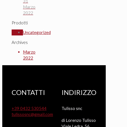
31
Marzo
2022
Prodotti
Uncategorized
Archives
Marzo
2022
CONTATTI
INDIRIZZO
+39 0432 530544
Tulisso snc
tulissosnc@gmail.com
di Lorenzo Tulisso
Viale Ledra, 56