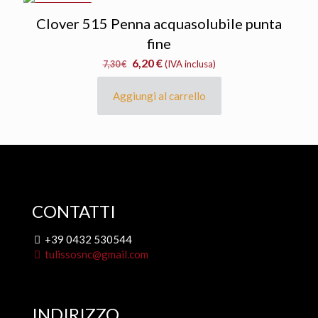
IN OFFERTA
Clover 515 Penna acquasolubile punta
fine
Il
Il
6,20
€
7,30
€
(IVA inclusa)
prezzo
prezzo
originale
attuale
Aggiungi al carrello
era:
è:
7,30 €.
6,20 €.
CONTATTI
+39 0432 530544
tulissosnc@gmail.com
INDIRIZZO