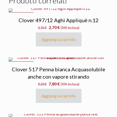
Prodotti correlati
IN OFFERTA
Clover 497/12 Aghi Appliquè n.12
Il
Il
2,70
€
3,15
€
(IVA inclusa)
prezzo
prezzo
originale
attuale
Aggiungi al carrello
era:
è:
3,15 €.
2,70 €.
IN OFFERTA
Clover 517 Penna bianca Acquasolubile
anche con vapore stirando
Il
Il
7,80
€
9,20
€
(IVA inclusa)
prezzo
prezzo
originale
attuale
Aggiungi al carrello
era:
è:
9,20 €.
7,80 €.