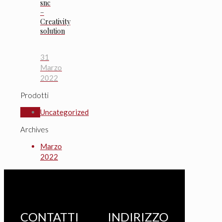
snc
–
Creativity
solution
31
Marzo
2022
Prodotti
Uncategorized
Archives
Marzo
2022
CONTATTI
INDIRIZZO