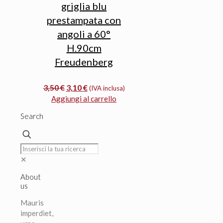
griglia blu
prestampata con
angoli a 60°
H.90cm
Freudenberg
Il
Il
3,50
€
3,10
€
(IVA inclusa)
prezzo
prezzo
Aggiungi al carrello
originale
attuale
Search
era:
è:
3,50 €.
3,10 €.
✕
About
us
Mauris
imperdiet,