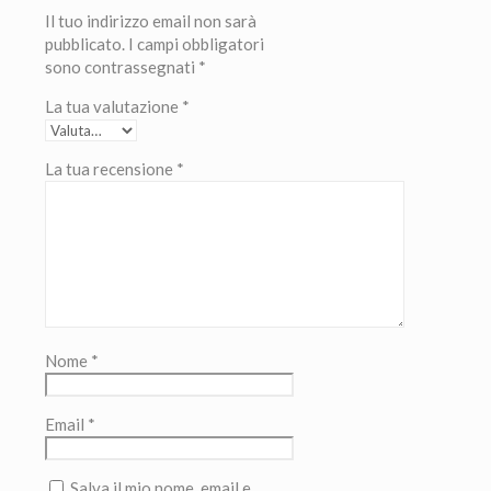
Il tuo indirizzo email non sarà
pubblicato.
I campi obbligatori
sono contrassegnati
*
La tua valutazione
*
La tua recensione
*
Nome
*
Email
*
Salva il mio nome, email e