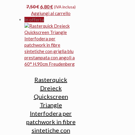
Il
Il
7,50
€
6,80
€
(IVA inclusa)
prezzo
prezzo
Aggiungi al carrello
originale
attuale
In offerta
era:
è:
7,50 €.
6,80 €.
Rasterquick
Dreieck
Quickscreen
Triangle
Interfodera per
patchwork in fibre
sintetiche con