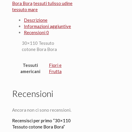
quantità
Bora Bora
tessuti tulisso udine
tessuto mare
Descrizione
Informazioni aggiuntive
Recensioni
0
30×110 Tessuto
cotone Bora Bora
Tessuti
Fiori e
americani
Frutta
Recensioni
Ancora non ci sono recensioni.
Recensisci per primo “30×110
Tessuto cotone Bora Bora”