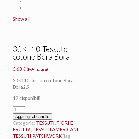
Show all
30×110 Tessuto
cotone Bora Bora
3,60
€
(IVA inclusa)
30×110 Tessuto cotone Bora
Bora2,9
12 disponibili
30x110
Tessuto
Aggiungi al carrello
cotone
Categorie:
TESSUTI
,
FIORI E
Bora
FRUTTA
,
TESSUTI AMERICANI
,
Bora
TESSUTI PATCHWORK
Tag: