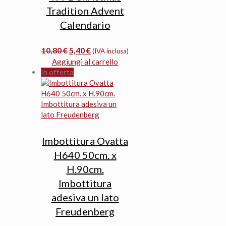
Tradition Advent
Calendario
Il
Il
10,80
€
5,40
€
(IVA inclusa)
prezzo
prezzo
Aggiungi al carrello
originale
attuale
In offerta
era:
è:
10,80 €.
5,40 €.
Imbottitura Ovatta
H640 50cm. x
H.90cm.
Imbottitura
adesiva un lato
Freudenberg