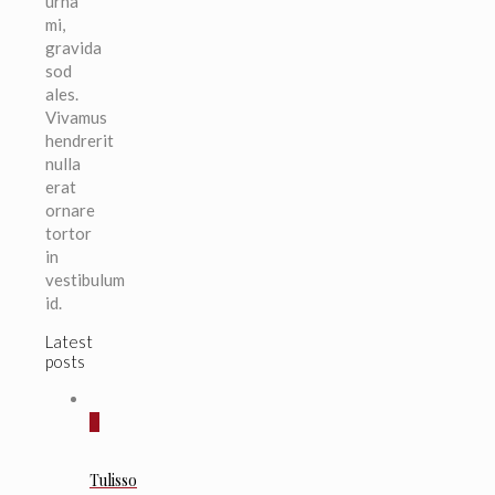
urna
mi,
gravida
sod
ales.
Vivamus
hendrerit
nulla
erat
ornare
tortor
in
vestibulum
id.
Latest
posts
0
Tulisso