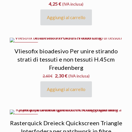
4,25
€
(IVA inclusa)
Aggiungi al carrello
IN OFFERTA
Vliesofix bioadesivo Per unire stirando
strati di tessuti e non tessuti H.45cm
Freudenberg
Il
Il
2,30
€
2,60
€
(IVA inclusa)
prezzo
prezzo
originale
attuale
Aggiungi al carrello
era:
è:
2,60 €.
2,30 €.
IN OFFERTA
Rasterquick Dreieck Quickscreen Triangle
Interfodera per patchwork in fibre