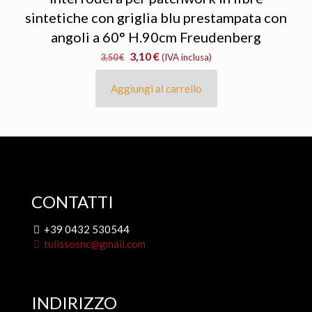
sintetiche con griglia blu prestampata con
angoli a 60° H.90cm Freudenberg
Il
Il
3,10
€
3,50
€
(IVA inclusa)
prezzo
prezzo
originale
attuale
Aggiungi al carrello
era:
è:
3,50 €.
3,10 €.
CONTATTI
+39 0432 530544
tulissosnc@gmail.com
INDIRIZZO