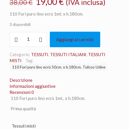
Il
Il
19,00
€
(IVA inclusa)
38,00
€
prezzo
prezzo
110 Fori puro lino ecrù 1mt. x h.180cm.
originale
attuale
3 disponibili
era:
è:
38,00 €.
19,00 €.
110
Aggiungi al carrello
Fori
puro
lino
Categorie:
TESSUTI
,
TESSUTI ITALIANI
,
TESSUTI
ecrù
MISTI
Tag:
1mt.
110 Fori puro lino ecrù 50cm. x h.180cm. Tulisso Udine
x
h.180cm.
Descrizione
quantità
Informazioni aggiuntive
Recensioni
0
110 Fori puro lino ecrù 1mt.. x h.180cm.
Prima qualità
Tessuti misti