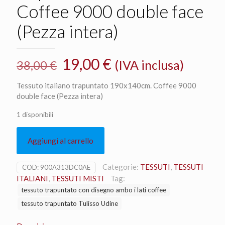
Coffee 9000 double face
(Pezza intera)
Il
Il
19,00
€
(IVA inclusa)
38,00
€
prezzo
prezzo
Tessuto italiano trapuntato 190x140cm. Coffee 9000
originale
attuale
double face (Pezza intera)
era:
è:
1 disponibili
38,00 €.
19,00 €.
Aggiungi al carrello
Categorie:
TESSUTI
,
TESSUTI
COD:
900A313DC0AE
ITALIANI
,
TESSUTI MISTI
Tag:
tessuto trapuntato con disegno ambo i lati coffee
tessuto trapuntato Tulisso Udine