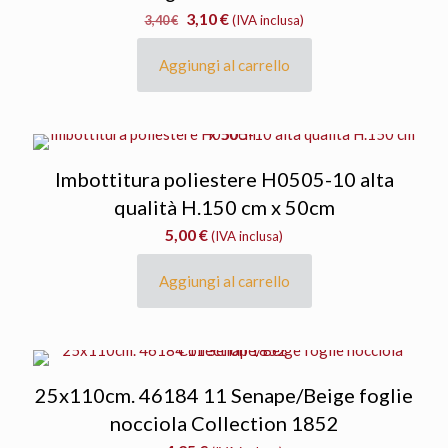
Il
Il
3,10
€
3,40
€
(IVA inclusa)
prezzo
prezzo
originale
attuale
Aggiungi al carrello
era:
è:
3,40 €.
3,10 €.
Imbottitura poliestere H0505-10 alta
qualità H.150 cm x 50cm
5,00
€
(IVA inclusa)
Aggiungi al carrello
25x110cm. 46184 11 Senape/Beige foglie
nocciola Collection 1852