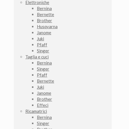
Elettroniche
Bernina
Bernette
Brother
Husqvarna
Janome
Juki
Pfaff
Singer
Taglia e cuci
Bernina
Singer
Pfaff
Bernette
Juki
Janome
Brother
Effeci
Ricamatrici
Bernina
Singer