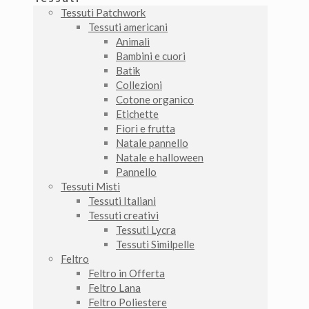
Tessuti Patchwork
Tessuti americani
Animali
Bambini e cuori
Batik
Collezioni
Cotone organico
Etichette
Fiori e frutta
Natale pannello
Natale e halloween
Pannello
Tessuti Misti
Tessuti Italiani
Tessuti creativi
Tessuti Lycra
Tessuti Similpelle
Feltro
Feltro in Offerta
Feltro Lana
Feltro Poliestere