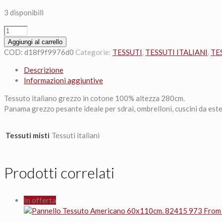
3 disponibili
Tessuto
cotone
Aggiungi al carrello
grezzo
COD:
d18f9f9976d0
Categorie:
TESSUTI
,
TESSUTI ITALIANI
,
TE
30x280cm.
Descrizione
Panama
Informazioni aggiuntive
pesante
panna
Tessuto italiano grezzo in cotone 100% altezza 280cm.
quantità
Panama grezzo pesante ideale per sdrai, ombrelloni, cuscini da est
Tessuti misti
Tessuti italiani
Prodotti correlati
In offerta