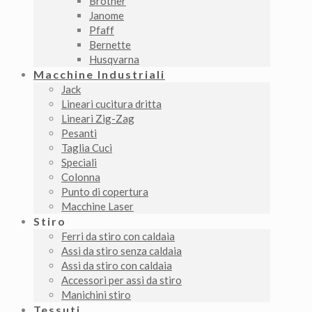
Brother
Janome
Pfaff
Bernette
Husqvarna
Macchine Industriali
Jack
Lineari cucitura dritta
Lineari Zig-Zag
Pesanti
Taglia Cuci
Speciali
Colonna
Punto di copertura
Macchine Laser
Stiro
Ferri da stiro con caldaia
Assi da stiro senza caldaia
Assi da stiro con caldaia
Accessori per assi da stiro
Manichini stiro
Tessuti