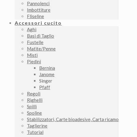
Pannolenci
Imbottiture
Fliseline
Accessori cucito
Aghi
Basi di Taglio
Fustelle
Matite/Penne
Misti
Piedini
Bernina
Janome
Singer
Pfaff
Regoli
Righelli
Spilli
Spoline
Stabilizzatori, Carte bioadesive, Carta ricamo
Taglierine
Tutorial