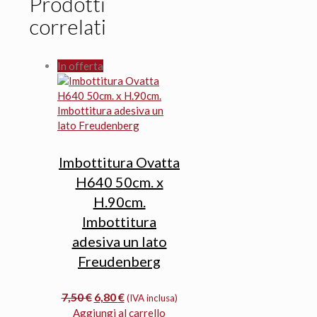
Prodotti
correlati
In offerta
Imbottitura Ovatta
H640 50cm. x
H.90cm.
Imbottitura
adesiva un lato
Freudenberg
Il
Il
7,50
€
6,80
€
(IVA inclusa)
prezzo
prezzo
Aggiungi al carrello