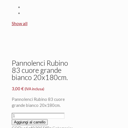
Show all
Pannolenci Rubino
83 cuore grande
bianco 20x180cm.
3,00
€
(IVA inclusa)
Pannolenci Rubino 83 cuore
grande bianco 20x180cm.
Pannolenci
Rubino
Aggiungi al carrello
83