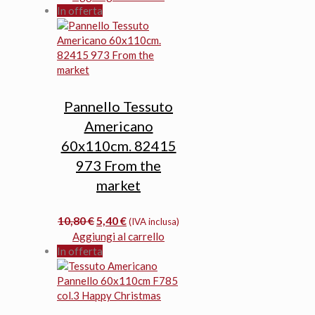
originale
attuale
In offerta
era:
è:
7,50 €.
6,80 €.
Pannello Tessuto
Americano
60x110cm. 82415
973 From the
market
Il
Il
10,80
€
5,40
€
(IVA inclusa)
prezzo
prezzo
Aggiungi al carrello
originale
attuale
In offerta
era:
è:
10,80 €.
5,40 €.