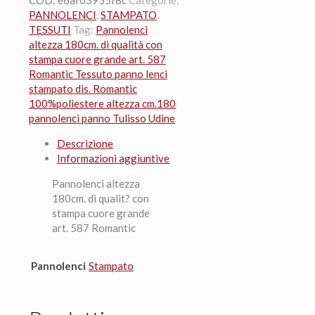
COD:
e6af03955f8c
Categorie:
cuore
PANNOLENCI
,
STAMPATO
,
grande
TESSUTI
Tag:
Pannolenci
bianco
altezza 180cm. di qualità con
20x180cm.
stampa cuore grande art. 587
quantità
Romantic Tessuto panno lenci
stampato dis. Romantic
100%poliestere altezza cm.180
pannolenci panno Tulisso Udine
Descrizione
Informazioni aggiuntive
Pannolenci altezza
180cm. di qualit? con
stampa cuore grande
art. 587 Romantic
Pannolenci
Stampato