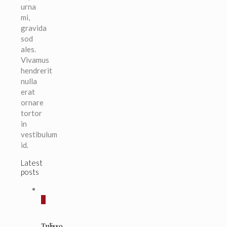
urna
mi,
gravida
sod
ales.
Vivamus
hendrerit
nulla
erat
ornare
tortor
in
vestibulum
id.
Latest
posts
0
Tulisso