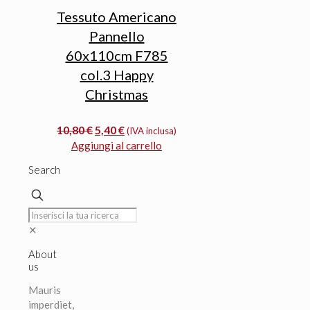
Tessuto Americano
Pannello
60x110cm F785
col.3 Happy
Christmas
Il
Il
10,80
€
5,40
€
(IVA inclusa)
prezzo
prezzo
Aggiungi al carrello
originale
attuale
Search
era:
è:
10,80 €.
5,40 €.
✕
About
us
Mauris
imperdiet,