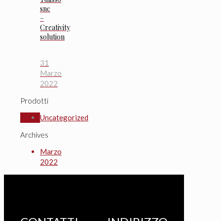
snc
–
Creativity
solution
31
Marzo
2022
Prodotti
Uncategorized
Archives
Marzo
2022