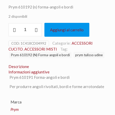
prezzo
prezzo
Prym 610192 (n) forma-angoli e bordi
originale
attuale
2 disponibili
era:
è:
5,90 €.
5,30 €.
Prym
Aggiungi al carrello
610192
(N)
Forma-
Categorie:
ACCESSORI
COD:
1C418CD04992
angoli
CUCITO
,
ACCESSORI MISTI
Tag:
e
Prym 610192 (N) Forma-angoli e bordi
prym tulisso udine
bordi
quantità
Descrizione
Informazioni aggiuntive
Prym 610191 Forma-angoli e bordi
Per produrre angoli rivoltati, bordi e forme arrotondate
Marca
Prym