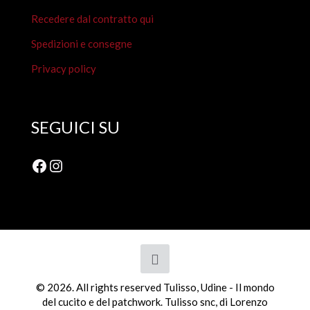
Recedere dal contratto qui
Spedizioni e consegne
Privacy policy
SEGUICI SU
Facebook
Instagram
© 2026. All rights reserved Tulisso, Udine - Il mondo
del cucito e del patchwork. Tulisso snc, di Lorenzo