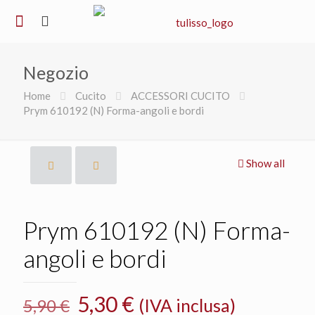
Negozio
Home
Cucito
ACCESSORI CUCITO
Prym 610192 (N) Forma-angoli e bordi
Show all
Prym 610192 (N) Forma-
angoli e bordi
Il
Il
5,30
€
(IVA inclusa)
5,90
€