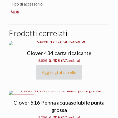
Tipo di accessorio
Misti
Prodotti correlati
IN OFFERTA
Clover 434 carta ricalcante
Il
Il
5,40
€
6,00
€
(IVA inclusa)
prezzo
prezzo
originale
attuale
Aggiungi al carrello
era:
è:
6,00 €.
5,40 €.
IN OFFERTA
Clover 516 Penna acquasolubile punta
grossa
Il
Il
6,20
€
7,30
€
(IVA inclusa)