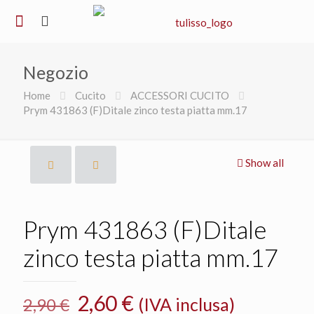
Negozio
Home
Cucito
ACCESSORI CUCITO
Prym 431863 (F)Ditale zinco testa piatta mm.17
Show all
Prym 431863 (F)Ditale
zinco testa piatta mm.17
Il
Il
2,60
€
(IVA inclusa)
2,90
€