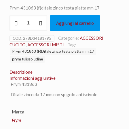
prezzo
prezzo
Prym 431863 (f)ditale zinco testa piatta mm.17
originale
attuale
Prym
era:
è:
Aggiungi al carrello
431863
2,90 €.
2,60 €.
(F)Ditale
zinco
Categorie:
ACCESSORI
COD:
278D34181795
testa
CUCITO
,
ACCESSORI MISTI
Tag:
piatta
Prym 431863 (F)Ditale zinco testa piatta mm.17
mm.17
prym tulisso udine
quantità
Descrizione
Informazioni aggiuntive
Prym 431863
Ditale zinco da 17 mm.con spigolo antiscivolo
Marca
Prym