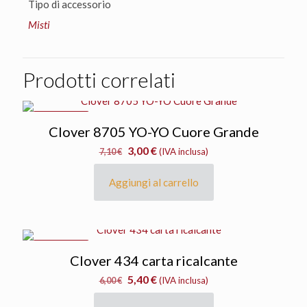
Tipo di accessorio
Misti
Prodotti correlati
IN OFFERTA
Clover 8705 YO-YO Cuore Grande
Il
Il
3,00
€
7,10
€
(IVA inclusa)
prezzo
prezzo
originale
attuale
Aggiungi al carrello
era:
è:
7,10 €.
3,00 €.
IN OFFERTA
Clover 434 carta ricalcante
Il
Il
5,40
€
6,00
€
(IVA inclusa)
prezzo
prezzo