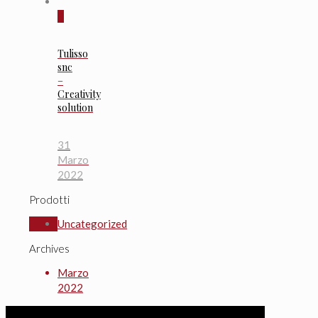
0
Tulisso
snc
–
Creativity
solution
31
Marzo
2022
Prodotti
Uncategorized
Archives
Marzo
2022