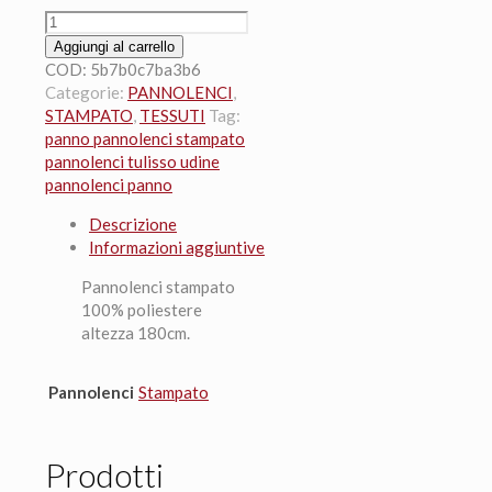
Pannolenci
pois
Aggiungi al carrello
t/menta
COD:
5b7b0c7ba3b6
2504
Categorie:
PANNOLENCI
,
20x180cm.
STAMPATO
,
TESSUTI
Tag:
quantità
panno pannolenci stampato
pannolenci tulisso udine
pannolenci panno
Descrizione
Informazioni aggiuntive
Pannolenci stampato
100% poliestere
altezza 180cm.
Pannolenci
Stampato
Prodotti