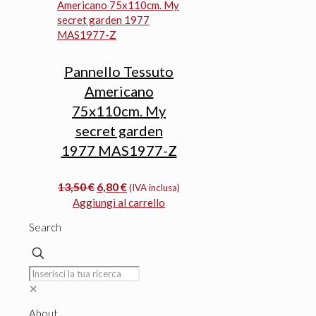
3,40 €.
3,10 €.
Pannello Tessuto
Americano
75x110cm. My
secret garden
1977 MAS1977-Z
Il
Il
13,50
€
6,80
€
(IVA inclusa)
prezzo
prezzo
Aggiungi al carrello
originale
attuale
Search
era:
è:
13,50 €.
6,80 €.
✕
About