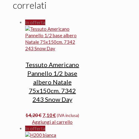
correlati
In offerta
Tessuto Americano
Pannello 1/2 base
albero Natale
75x150cm. 7342
243 Snow Day
Il
Il
14,20
€
7,10
€
(IVA inclusa)
prezzo
prezzo
Aggiungi al carrello
originale
attuale
In offerta
era:
è: