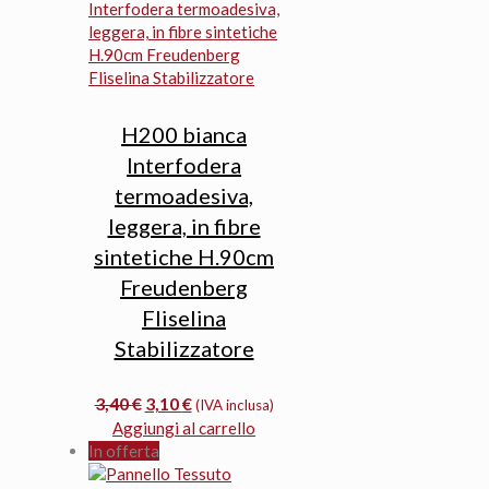
14,20 €.
7,10 €.
H200 bianca
Interfodera
termoadesiva,
leggera, in fibre
sintetiche H.90cm
Freudenberg
Fliselina
Stabilizzatore
Il
Il
3,40
€
3,10
€
(IVA inclusa)
prezzo
prezzo
Aggiungi al carrello
originale
attuale
In offerta
era:
è: