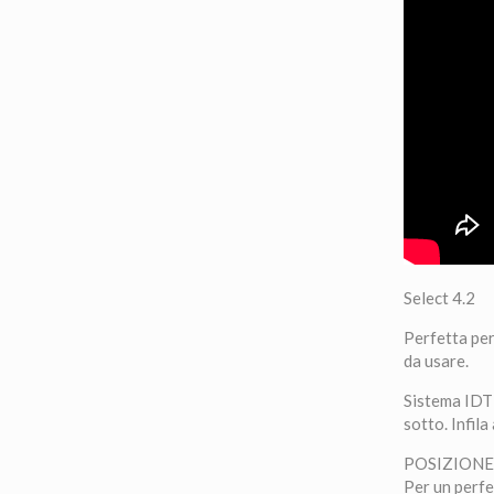
Select 4.2
Perfetta per
da usare.
Sistema IDT
sotto. Infila
POSIZIONE
Per un perfe