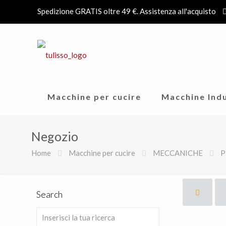
Spedizione GRATIS oltre 49 €. Assistenza all'acquisto
Macchine per cucire
Macchine Indu
Negozio
Home
Macchine per cucire
MECCANICHE
P
Search