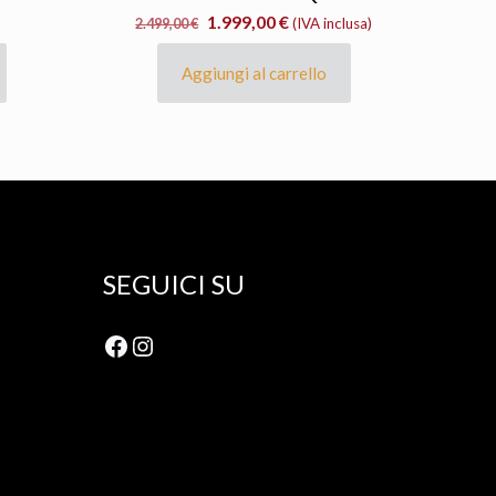
Il
Il
1.999,00
€
2.499,00
€
(IVA inclusa)
prezzo
prezzo
originale
attuale
Aggiungi al carrello
era:
è:
2.499,00 €.
1.999,00 €.
SEGUICI SU
Facebook
Instagram