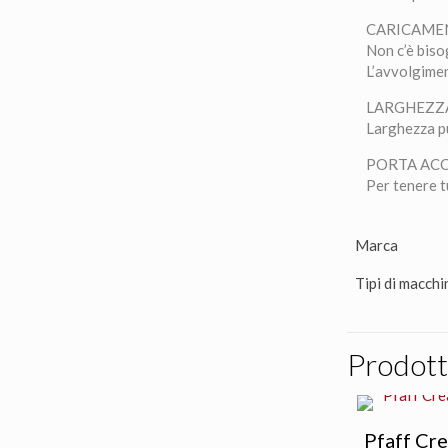
CARICAME
Non c’è biso
L’avvolgimen
LARGHEZZ
Larghezza pu
PORTA AC
Per tenere tu
Marca
Tipi di macchi
Prodotti
Pfaff Cre