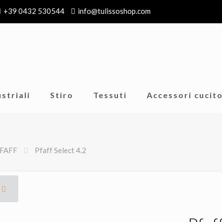
+39 0432 530544
info@tulissoshop.com
striali
Stiro
Tessuti
Accessori cucit
FAFF
Pfaff Select 4.2