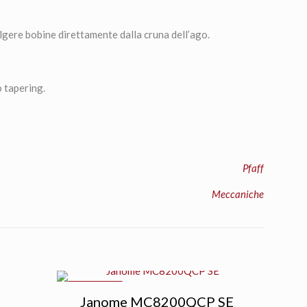
lgere bobine direttamente dalla cruna dell’ago.
o tapering.
Pfaff
Meccaniche
IN OFFERTA
Janome MC8200QCP SE