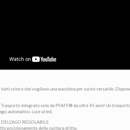
 tutti coloro che vogliono una macchina per cucire versatile. Dispone
 Trasporto integrato solo da PFAFF® da oltre 45 anni! Un trasporto
 ago automatico. Luce al led.
 DELL’AGO REGOLABILE
tto posizionamento della cucitura dritta.