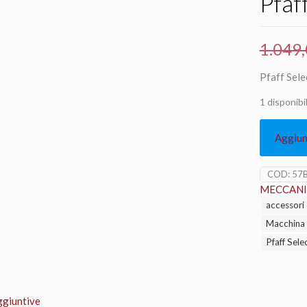
Pfaf
1.049
Pfaff Sele
1 disponibil
Aggiung
COD:
57
MECCANI
accessori 
Macchina p
Pfaff Sele
ggiuntive