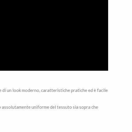
 di un look moderno, caratteristiche pratiche ed è facile
 assolutamente uniforme del tessuto sia sopra che