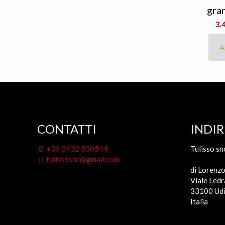
gra
3.
A
CONTATTI
INDIR
+39 0432 530544
Tulisso sn
tulissosnc@gmail.com
di Lorenzo
Viale Ledr
33100 Udi
Italia