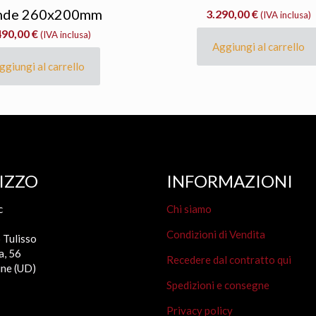
nde 260x200mm
3.290,00
€
(IVA inclusa)
490,00
€
(IVA inclusa)
Aggiungi al carrello
ggiungi al carrello
IZZO
INFORMAZIONI
c
Chi siamo
Condizioni di Vendita
 Tulisso
a, 56
Recedere dal contratto qui
ne (UD)
Spedizioni e consegne
Privacy policy