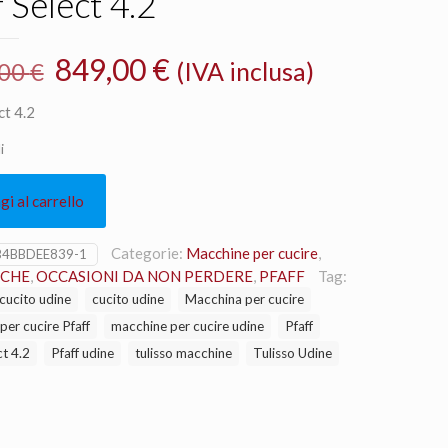
f Select 4.2
Il
Il
849,00
€
(IVA inclusa)
,00
€
prezzo
prezzo
ct 4.2
originale
attuale
i
era:
è:
1.049,00 €.
849,00 €.
i al carrello
Categorie:
Macchine per cucire
,
B4BBDEE839-1
CHE
,
OCCASIONI DA NON PERDERE
,
PFAFF
Tag:
cucito udine
cucito udine
Macchina per cucire
er cucire Pfaff
macchine per cucire udine
Pfaff
ct 4.2
Pfaff udine
tulisso macchine
Tulisso Udine