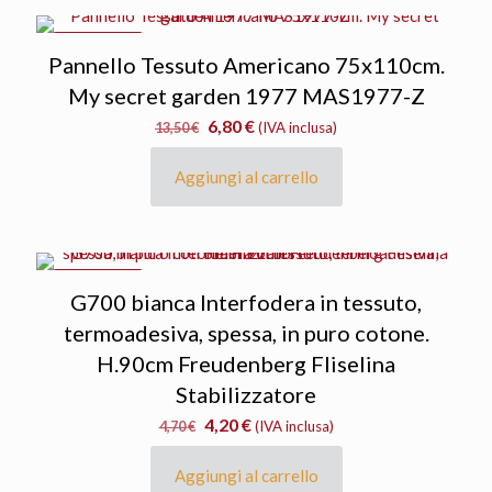
IN OFFERTA
Pannello Tessuto Americano 75x110cm.
My secret garden 1977 MAS1977-Z
Il
Il
6,80
€
13,50
€
(IVA inclusa)
prezzo
prezzo
originale
attuale
Aggiungi al carrello
era:
è:
13,50 €.
6,80 €.
IN OFFERTA
G700 bianca Interfodera in tessuto,
termoadesiva, spessa, in puro cotone.
H.90cm Freudenberg Fliselina
Stabilizzatore
Il
Il
4,20
€
4,70
€
(IVA inclusa)
prezzo
prezzo
originale
attuale
Aggiungi al carrello