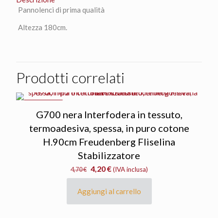
Pannolenci di prima qualità
Altezza 180cm.
Prodotti correlati
IN OFFERTA
G700 nera Interfodera in tessuto,
termoadesiva, spessa, in puro cotone
H.90cm Freudenberg Fliselina
Stabilizzatore
Il
Il
4,20
€
4,70
€
(IVA inclusa)
prezzo
prezzo
originale
attuale
Aggiungi al carrello
era:
è:
4,70 €.
4,20 €.