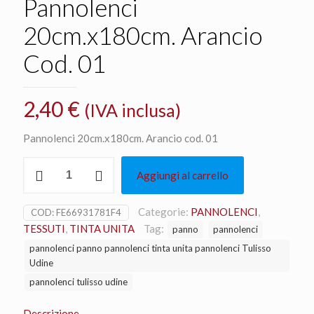
Pannolenci
20cm.x180cm. Arancio
Cod. 01
2,40
€
(IVA inclusa)
Pannolenci 20cm.x180cm. Arancio cod. 01
Pannolenci
Aggiungi al carrello
20cm.x180cm.
Arancio
Cod.
Categorie:
PANNOLENCI
,
COD:
FE66931781F4
01
TESSUTI
,
TINTA UNITA
Tag:
panno
pannolenci
quantità
pannolenci panno pannolenci tinta unita pannolenci Tulisso
Udine
pannolenci tulisso udine
Descrizione