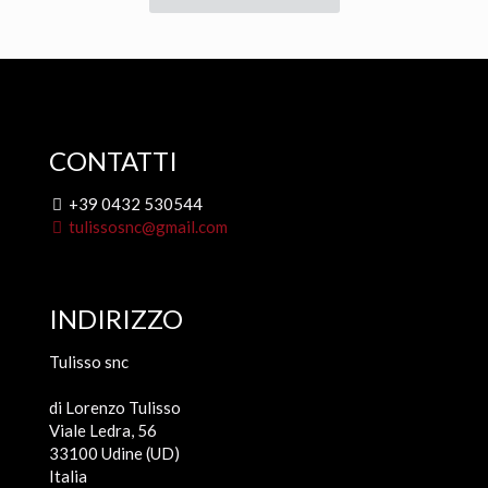
era:
è:
4,70 €.
4,20 €.
CONTATTI
+39 0432 530544
tulissosnc@gmail.com
INDIRIZZO
Tulisso snc
di Lorenzo Tulisso
Viale Ledra, 56
33100 Udine (UD)
Italia