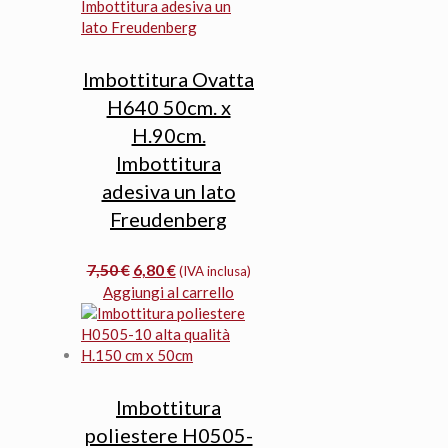
Imbottitura Ovatta
H640 50cm. x
H.90cm.
Imbottitura
adesiva un lato
Freudenberg
Il
Il
7,50
€
6,80
€
(IVA inclusa)
prezzo
prezzo
Aggiungi al carrello
originale
attuale
era:
è:
7,50 €.
6,80 €.
Imbottitura
poliestere H0505-