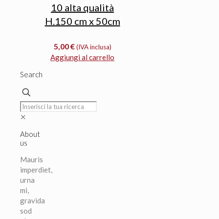
10 alta qualità
H.150 cm x 50cm
5,00
€
(IVA inclusa)
Aggiungi al carrello
Search
✕
About
us
Mauris
imperdiet,
urna
mi,
gravida
sod