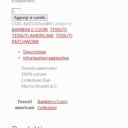
6 disponibili
25x110cm.
Tessuto
Aggiungi al carrello
15
COD:
6a15321ccdfd
Categorie:
luna
BAMBINI E CUORI
,
TESSUTI
,
crema
TESSUTI AMERICANI
,
TESSUTI
sf.azzurro
PATCHWORK
Dan
Descrizione
Morris
Informazioni aggiuntive
quantità
Tessuto americano
100% cotone
Collezione Dan
Morris Orsetti & C.
Tessuti
Bambini e Cuori
,
americani
Collezioni