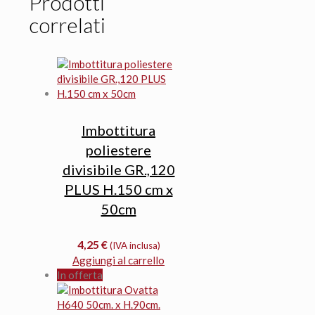
Prodotti
correlati
Imbottitura
poliestere
divisibile GR.,120
PLUS H.150 cm x
50cm
4,25
€
(IVA inclusa)
Aggiungi al carrello
In offerta