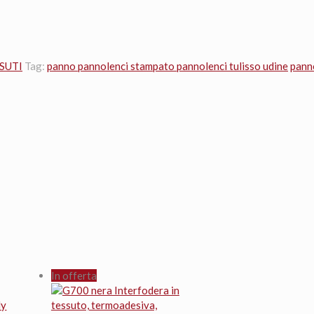
SUTI
Tag:
panno pannolenci stampato pannolenci tulisso udine
pann
In offerta