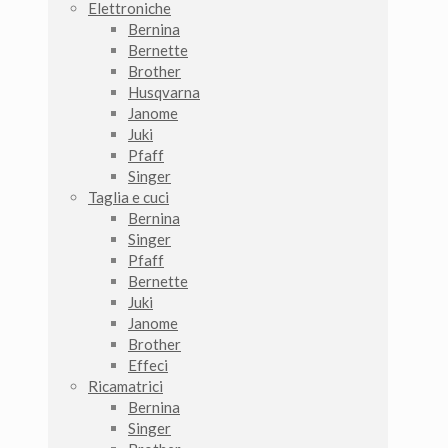
Elettroniche
Bernina
Bernette
Brother
Husqvarna
Janome
Juki
Pfaff
Singer
Taglia e cuci
Bernina
Singer
Pfaff
Bernette
Juki
Janome
Brother
Effeci
Ricamatrici
Bernina
Singer