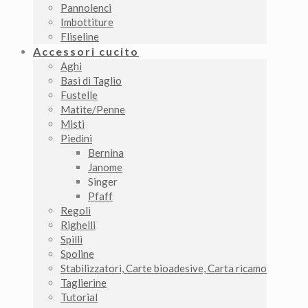
Pannolenci
Imbottiture
Fliseline
Accessori cucito
Aghi
Basi di Taglio
Fustelle
Matite/Penne
Misti
Piedini
Bernina
Janome
Singer
Pfaff
Regoli
Righelli
Spilli
Spoline
Stabilizzatori, Carte bioadesive, Carta ricamo
Taglierine
Tutorial