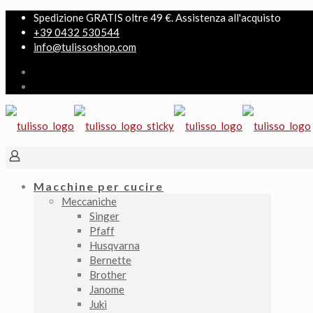
Spedizione GRATIS oltre 49 €. Assistenza all'acquisto
+39 0432 530544
info@tulissoshop.com
Macchine per cucire
Meccaniche
Singer
Pfaff
Husqvarna
Bernette
Brother
Janome
Juki