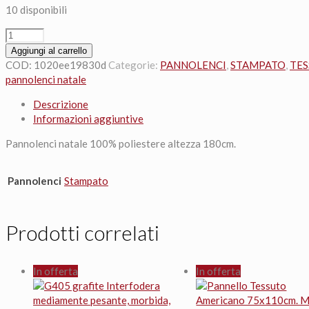
10 disponibili
Pannolenci
30x180cm.
Aggiungi al carrello
Natale
COD:
1020ee19830d
Categorie:
PANNOLENCI
,
STAMPATO
,
TES
Vischio
pannolenci natale
rosso
Descrizione
sfondo
Informazioni aggiuntive
panna
1mm
Pannolenci natale 100% poliestere altezza 180cm.
quantità
Pannolenci
Stampato
Prodotti correlati
In offerta
In offerta