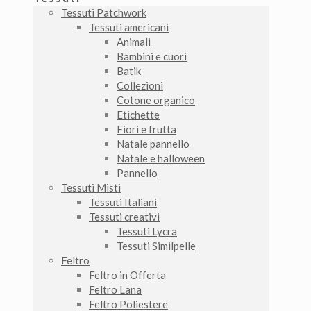
Tessuti Patchwork
Tessuti americani
Animali
Bambini e cuori
Batik
Collezioni
Cotone organico
Etichette
Fiori e frutta
Natale pannello
Natale e halloween
Pannello
Tessuti Misti
Tessuti Italiani
Tessuti creativi
Tessuti Lycra
Tessuti Similpelle
Feltro
Feltro in Offerta
Feltro Lana
Feltro Poliestere