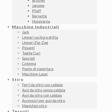
Brother
Janome
Pfaff
Bernette
Husqvarna
Macchine Industriali
Jack
Lineari cucitura dritta
Lineari Zig-Zag
Pesanti
Taglia Cuci
Speciali
Colonna
Punto di copertura
Macchine Laser
Stiro
Ferri da stiro con caldaia
Assi da stiro senza caldaia
Assi da stiro con caldaia
Accessori per assi da stiro
Manichini stiro
Tessuti