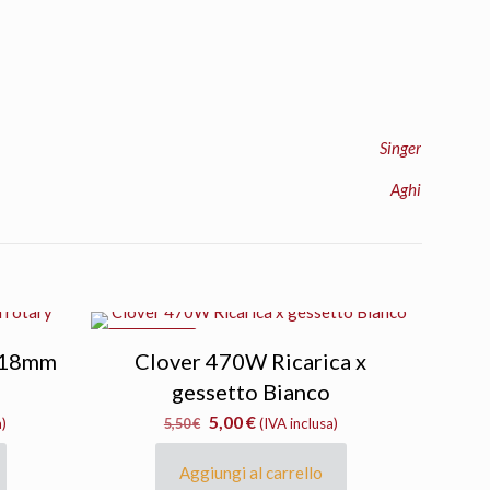
Singer
Aghi
IN OFFERTA
a 18mm
Clover 470W Ricarica x
gessetto Bianco
Il
Il
5,00
€
a)
5,50
€
(IVA inclusa)
prezzo
prezzo
originale
attuale
Aggiungi al carrello
era:
è: