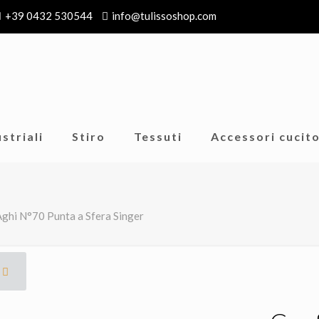
+39 0432 530544
info@tulissoshop.com
striali
Stiro
Tessuti
Accessori cucit
Aghi N°70 Punta a Sfera Singer