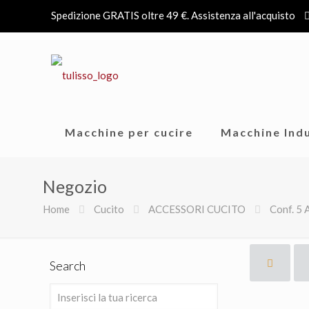
Spedizione GRATIS oltre 49 €. Assistenza all'acquisto
Macchine per cucire
Macchine Indu
Negozio
Home
Cucito
ACCESSORI CUCITO
Conf. 5 
Search