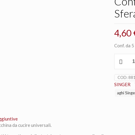
Conf
Sfer
4,60
Conf. da 5
Conf.
5
Aghi
N°70
COD:
88
Punta
SINGER
a
aghi Singe
Sfera
Singer
quantità
ggiuntive
china da cucire universali.