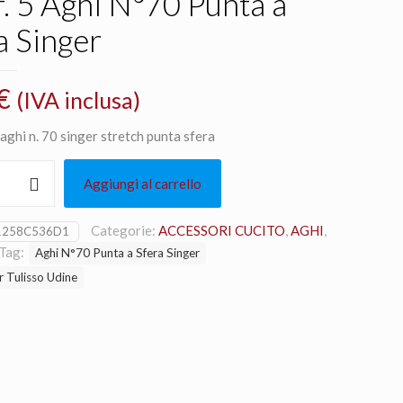
. 5 Aghi N°70 Punta a
a Singer
€
(IVA inclusa)
 aghi n. 70 singer stretch punta sfera
Aggiungi al carrello
Categorie:
ACCESSORI CUCITO
,
AGHI
,
1258C536D1
Tag:
Aghi N°70 Punta a Sfera Singer
r Tulisso Udine