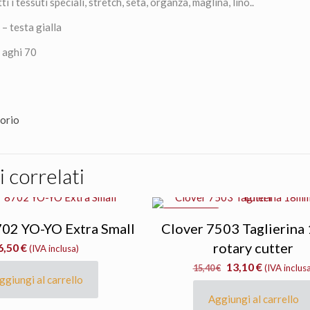
tti i tessuti speciali, stretch, seta, organza, maglina, lino..
– testa gialla
5 aghi 70
sorio
 correlati
IN OFFERTA
702 YO-YO Extra Small
Clover 7503 Taglierin
rotary cutter
6,50
€
(IVA inclusa)
Il
Il
13,10
€
15,40
€
(IVA inclus
ggiungi al carrello
prezzo
prezzo
originale
attuale
Aggiungi al carrello
era:
è: