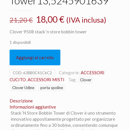
Tower13,5245901639
Il
Il
18,00
€
(IVA inclusa)
21,20
€
prezzo
prezzo
Clover 9508 stack ‘n store bobbin tower
originale
attuale
1 disponibili
era:
è:
21,20 €.
18,00 €.
Aggiungi al carrello
Categorie:
ACCESSORI
COD:
63BB0C41C6C2
CUCITO
,
ACCESSORI MISTI
Tag:
Clover
Clover Udine
porta spoline
Descrizione
Informazioni aggiuntive
Stack ‘N Store Bobbin Tower di Clover è uno strumento
innovativo appositamente progettato per organizzare
ordinatamente fino a 30 bobine, consentendo comunque