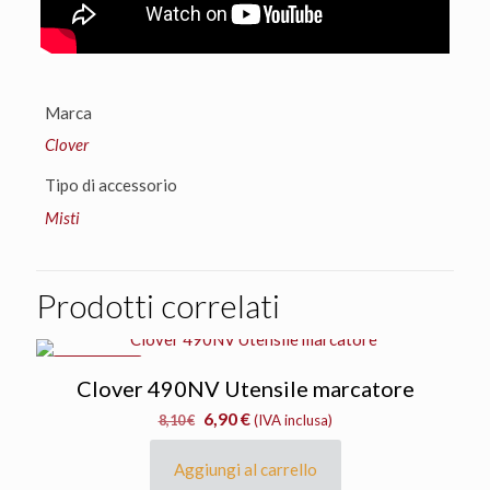
Marca
Clover
Tipo di accessorio
Misti
Prodotti correlati
IN OFFERTA
Clover 490NV Utensile marcatore
Il
Il
6,90
€
8,10
€
(IVA inclusa)
prezzo
prezzo
originale
attuale
Aggiungi al carrello
era:
è: