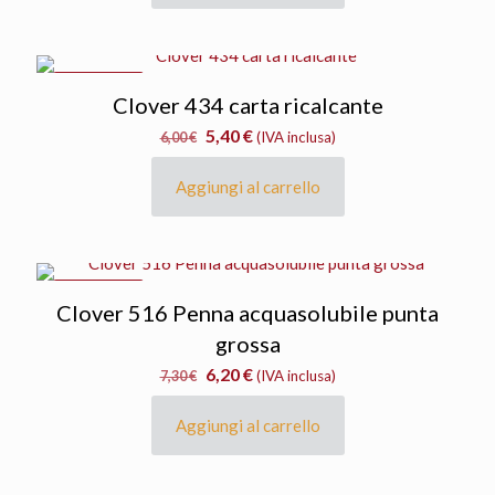
8,10 €.
6,90 €.
IN OFFERTA
Clover 434 carta ricalcante
Il
Il
5,40
€
6,00
€
(IVA inclusa)
prezzo
prezzo
originale
attuale
Aggiungi al carrello
era:
è:
6,00 €.
5,40 €.
IN OFFERTA
Clover 516 Penna acquasolubile punta
grossa
Il
Il
6,20
€
7,30
€
(IVA inclusa)
prezzo
prezzo
originale
attuale
Aggiungi al carrello
era:
è:
7,30 €.
6,20 €.