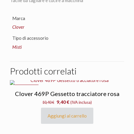
facile da tagliare e cucire a macchina
Marca
Clover
Tipo di accessorio
Misti
Prodotti correlati
IN OFFERTA
Clover 469P Gessetto tracciatore rosa
Il
Il
9,40
€
10,40
€
(IVA inclusa)
prezzo
prezzo
originale
attuale
Aggiungi al carrello
era:
è:
10,40 €.
9,40 €.