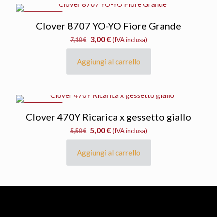
IN OFFERTA
Clover 8707 YO-YO Fiore Grande
Il
Il
3,00
€
7,10
€
(IVA inclusa)
prezzo
prezzo
originale
attuale
Aggiungi al carrello
era:
è:
7,10 €.
3,00 €.
IN OFFERTA
Clover 470Y Ricarica x gessetto giallo
Il
Il
5,00
€
5,50
€
(IVA inclusa)
prezzo
prezzo
originale
attuale
Aggiungi al carrello
era:
è:
5,50 €.
5,00 €.