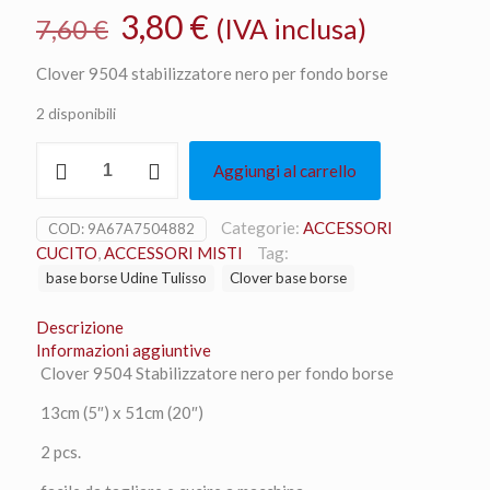
Il
Il
3,80
€
(IVA inclusa)
7,60
€
prezzo
prezzo
Clover 9504 stabilizzatore nero per fondo borse
originale
attuale
2 disponibili
era:
è:
7,60 €.
3,80 €.
Clover
Aggiungi al carrello
9504
Stabilizzatore
nero
Categorie:
ACCESSORI
COD:
9A67A7504882
per
CUCITO
,
ACCESSORI MISTI
Tag:
fondo
base borse Udine Tulisso
Clover base borse
borse
quantità
Descrizione
Informazioni aggiuntive
Clover 9504 Stabilizzatore nero per fondo borse
13cm (5″) x 51cm (20″)
2 pcs.