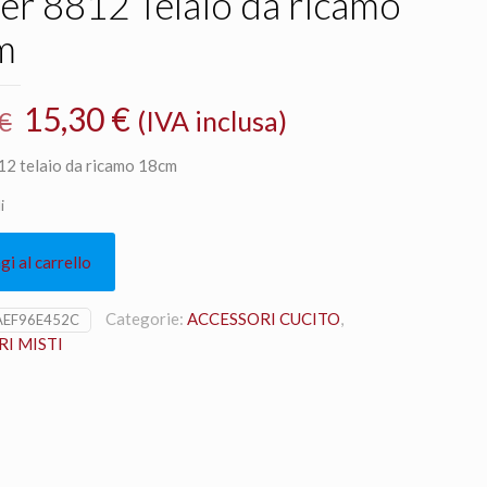
er 8812 Telaio da ricamo
m
Il
Il
15,30
€
(IVA inclusa)
€
prezzo
prezzo
12 telaio da ricamo 18cm
originale
attuale
i
era:
è:
18,00 €.
15,30 €.
i al carrello
Categorie:
ACCESSORI CUCITO
,
AEF96E452C
I MISTI