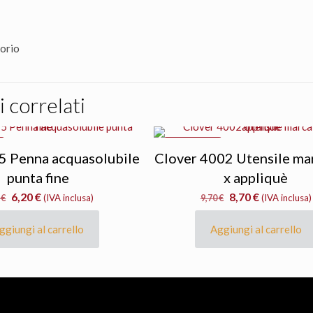
sorio
 correlati
IN OFFERTA
5 Penna acquasolubile
Clover 4002 Utensile ma
punta fine
x appliquè
Il
Il
Il
Il
6,20
€
8,70
€
0
€
(IVA inclusa)
9,70
€
(IVA inclusa)
prezzo
prezzo
prezzo
prezzo
originale
attuale
originale
attuale
ggiungi al carrello
Aggiungi al carrello
era:
è:
era:
è:
7,30 €.
6,20 €.
9,70 €.
8,70 €.