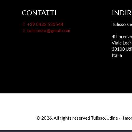
CONTATTI
INDIR
+39 0432 530544
Tulisso sn
tulissosnc@gmail.com
di Lorenzo
Viale Ledr
33100 Udi
Italia
© 2026. All rights reserved Tulisso, Udine - Il m