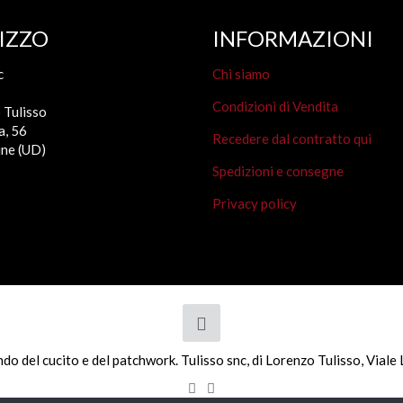
IZZO
INFORMAZIONI
c
Chi siamo
Condizioni di Vendita
 Tulisso
a, 56
Recedere dal contratto qui
ne (UD)
Spedizioni e consegne
Privacy policy
ondo del cucito e del patchwork. Tulisso snc, di Lorenzo Tulisso, Vi