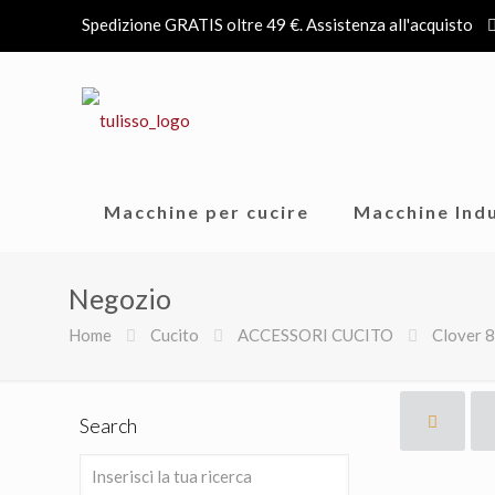
Spedizione GRATIS oltre 49 €. Assistenza all'acquisto
Macchine per cucire
Macchine Indu
Negozio
Home
Cucito
ACCESSORI CUCITO
Clover 8
Search