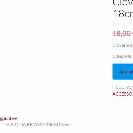
Clov
18c
18,00
Clover 88
1 disponibil
Aggiung
COD:
91
ACCESSOR
ggiuntive
2. TELAIO DA RICAMO 18CM Clover