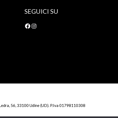
SEGUICI SU
Facebook
Instagram
ale Ledra, 56, 33100 Udine (UD). P.Iva 01798110308