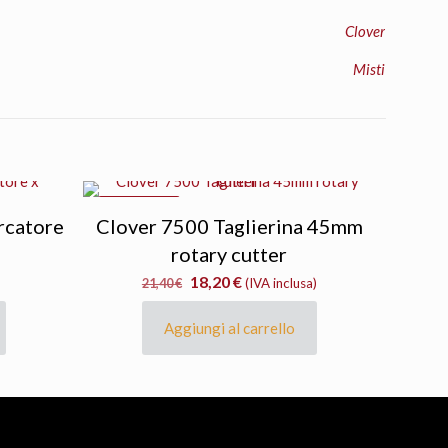
Clover
Misti
IN OFFERTA
rcatore
Clover 7500 Taglierina 45mm
rotary cutter
Il
Il
18,20
€
21,40
€
(IVA inclusa)
prezzo
prezzo
originale
attuale
Aggiungi al carrello
era:
è:
21,40 €.
18,20 €.