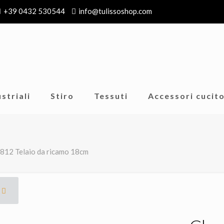
+39 0432 530544
info@tulissoshop.com
striali
Stiro
Tessuti
Accessori cucit
812 Telaio da ricamo 18cm