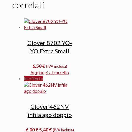
correlati
Clover 8702 YO-
YO Extra Small
6,50
€
(IVA inclusa)
Aggiungi al carrello
In offerta
Clover 462NV
infila ago doppio
Il
Il
6,00
€
5,40
€
(IVA inclusa)