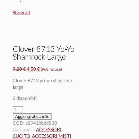
Show all
Clover 8713 Yo-Yo
Shamrock Large
Il
Il
9,20
€
4,50
€
(IVA inclusa)
prezzo
prezzo
Clover 8713 yo-yo shamrock
originale
attuale
large
era:
è:
9,20 €.
4,50 €.
3 disponibili
Clover
8713
Aggiungi al carrello
Yo-
COD:
c8941bbdd830
Yo
Categorie:
ACCESSORI
Shamrock
CUCITO
,
ACCESSORI MISTI