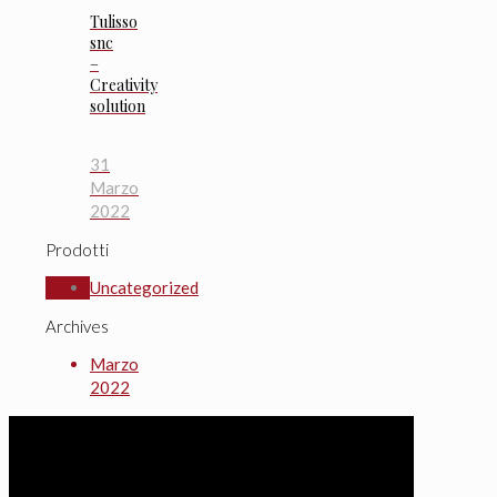
Tulisso
snc
–
Creativity
solution
31
Marzo
2022
Prodotti
Uncategorized
Archives
Marzo
2022