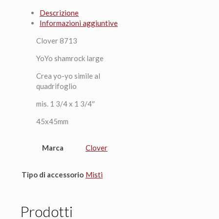
Large
Descrizione
quantità
Informazioni aggiuntive
Clover 8713
YoYo shamrock large
Crea yo-yo simile al
quadrifoglio
mis. 1 3/4 x 1 3/4″
45x45mm
Marca
Clover
Tipo di accessorio
Misti
Prodotti