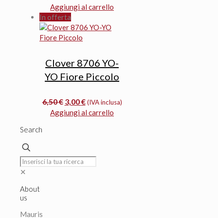
prezzo
prezzo
Aggiungi al carrello
originale
attuale
In offerta
era:
è:
6,00 €.
5,40 €.
Clover 8706 YO-
YO Fiore Piccolo
Il
Il
6,50
€
3,00
€
(IVA inclusa)
prezzo
prezzo
Aggiungi al carrello
originale
attuale
Search
era:
è:
6,50 €.
3,00 €.
✕
About
us
Mauris